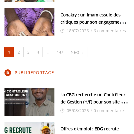
la sécurité et la démocratie dans
la sous-région
Conakry : un imam essuie des
critiques pour son engagement
contre l’excision
18/07/2026
/
6 commentaires
1
2
3
4
…
147
Next →
PUBLIREPORTAGE
La CBG recherche un Contrôleur
de Gestion (H/F) pour son site de
Kamsar
05/08/2026
/
0 commentaire
Offres d’emploi : EDG recrute