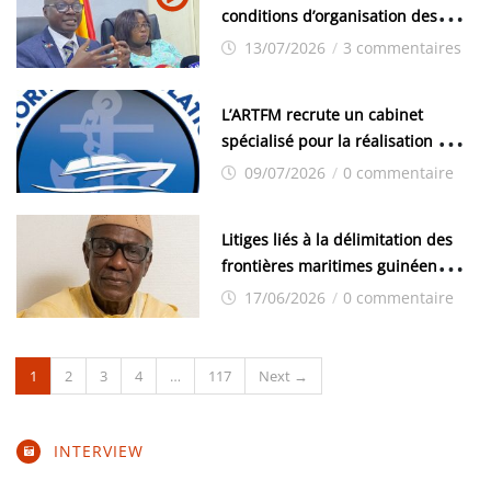
conditions d’organisation des
examens nationaux : « Si ce sont
13/07/2026
/
3 commentaires
les élections, on trouve tous les
moyens logistiques »
L’ARTFM recrute un cabinet
spécialisé pour la réalisation des
études techniques
09/07/2026
/
0 commentaire
Litiges liés à la délimitation des
frontières maritimes guinéennes:
Idrissa Chérif écrit au ministre
17/06/2026
/
0 commentaire
des Hydrocarbures
1
2
3
4
…
117
Next →
INTERVIEW