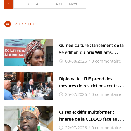
1
2
3
4
…
490
Next →
RUBRIQUE
Guinée-culture : lancement de la
5e édition du prix Williams
Sassine à Conakry
08/08/2026
/
0 commentaire
Diplomatie : l’UE prend des
mesures de restrictions contre la
Guinée : Conakry riposte
25/07/2026
/
0 commentaire
Crises et défis multiformes :
l’inertie de la CEDEAO face aux
dérives autoritaires qui menacent
22/07/2026
/
0 commentaire