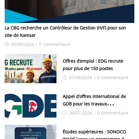
La CBG recherche un Contrôleur de Gestion (H/F) pour son
site de Kamsar
05/08/2026
/
0 commentaire
Offres d’emploi : EDG recrute
pour plus de 150 postes
01/08/2026
/
0 commentaire
Appel d’offres international de
GDB pour les travaux
d’aménagement de la zone
30/07/2026
/
0 commentaire
industrielle de FANDJE (PAZIF)
Études supérieures : SONOCO