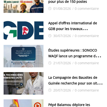
pour plus de 150 postes
01/08/2026
/
0 commentaire
Appel d’offres international de
GDB pour les travaux
d’aménagement de la zone
30/07/2026
/
0 commentaire
industrielle de FANDJE (PAZIF)
Études supérieures : SONOCO
WAQF lance un programme de
bourses pour la Malaisie
21/07/2026
/
0 commentaire
La Compagnie des Bauxites de
Guinée recherche pour son site
de Kamsar des techniciens
20/07/2026
/
0 commentaire
chimistes (H/F)
Pépé Balamou déplore les