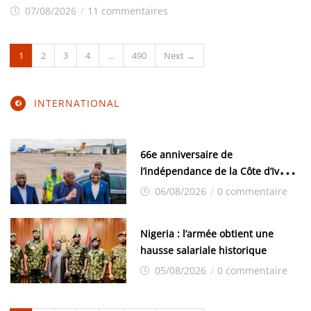
07/08/2026
/
11 commentaires
1
2
3
4
…
490
Next →
INTERNATIONAL
66e anniversaire de
l’indépendance de la Côte d’Ivoire
: Bah Oury représente Mamadi
06/08/2026
/
0 commentaire
Doumbouya
Nigeria : l’armée obtient une
hausse salariale historique
05/08/2026
/
0 commentaire