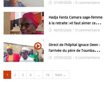
Matoto:« Il y en a qui disent que
21/05/2026
/
0 commentaire
laisser les filles, sans les exciser,
c’est la honte.»
Hadja Fanta Camara sage-femme
à la retraite :«Il faut aimer ce
métier»
06/05/2026
/
0 commentaire
Direct de l’hôpital Ignace Deen :
l’arrivée du père de Toumba
Diakité pour la levée du corps
27/03/2026
/
0 commentaire
1
2
3
4
…
14
Next →