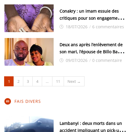
Conakry : un imam essuie des
critiques pour son engagement
contre l’excision
18/07/2026
/
6 commentaires
Deux ans après l’enlèvement de
son mari, l’épouse de Billo Bah se
confie à guineesouverain: ‘‘Je force
09/07/2026
/
0 commentaire
des sourires et j’invente de la joie
pour protéger l’innocence de mes
enfants’’
1
2
3
4
…
11
Next →
FAIS DIVERS
Lambanyi : deux morts dans un
accident impliquant un pick-up