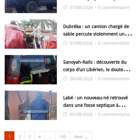
de la police
07/08/2026
/
0 commentaire
Dubréka : un camion chargé de
sable percute violemment un
véhicule de boissons à Kenendé
07/08/2026
/
0 commentaire
Sanoyah-Rails : découverte du
corps d’un Libérien, le doute
plane
06/08/2026
/
0 commentaire
Labé : un nouveau-né retrouvé
dans une fosse septique à
Doghora
05/08/2026
/
0 commentaire
1
2
3
4
…
103
Next →