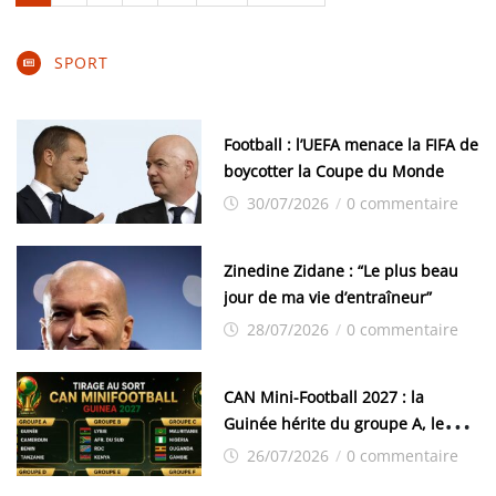
SPORT
Football : l’UEFA menace la FIFA de
boycotter la Coupe du Monde
30/07/2026
/
0 commentaire
Zinedine Zidane : “Le plus beau
jour de ma vie d’entraîneur”
28/07/2026
/
0 commentaire
CAN Mini-Football 2027 : la
Guinée hérite du groupe A, les
grandes résolutions de la
26/07/2026
/
0 commentaire
rencontre de Conakry