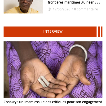
frontières maritimes guinéennes:
Idrissa Chérif écrit au ministre
17/06/2026
/
0 commentaire
des Hydrocarbures
INTERVIEW
Conakry : un imam essuie des critiques pour son engagement