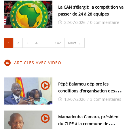
La CAN s’élargit: la compétition va
passer de 24 à 28 equipes
22/07/2026
/
0 commentaire
1
2
3
4
…
142
Next →
ARTICLES AVEC VIDEO
Pépé Balamou déplore les
conditions d’organisation des
examens nationaux : « Si ce sont
13/07/2026
/
3 commentaires
les élections, on trouve tous les
moyens logistiques »
Mamadouba Camara, président
du CLPE à la commune de