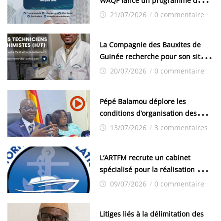
WAQF lance un programme de
bourses pour la Malaisie
21/07/2026
/
0 commentaire
La Compagnie des Bauxites de
Guinée recherche pour son site
de Kamsar des techniciens
20/07/2026
/
0 commentaire
chimistes (H/F)
Pépé Balamou déplore les
conditions d’organisation des
examens nationaux : « Si ce sont
13/07/2026
/
3 commentaires
les élections, on trouve tous les
moyens logistiques »
L’ARTFM recrute un cabinet
spécialisé pour la réalisation des
études techniques
09/07/2026
/
0 commentaire
Litiges liés à la délimitation des