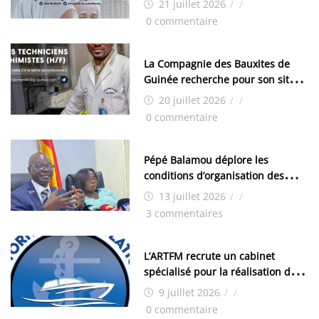
21 juillet 2026
/
/
0 commentaire
La Compagnie des Bauxites de
Guinée recherche pour son site
de Kamsar des techniciens
20 juillet 2026
/
/
chimistes (H/F)
0 commentaire
Pépé Balamou déplore les
conditions d’organisation des
examens nationaux : « Si ce sont
13 juillet 2026
/
/
les élections, on trouve tous les
3 commentaires
moyens logistiques »
L’ARTFM recrute un cabinet
spécialisé pour la réalisation des
études techniques
9 juillet 2026
/
/
0 commentaire