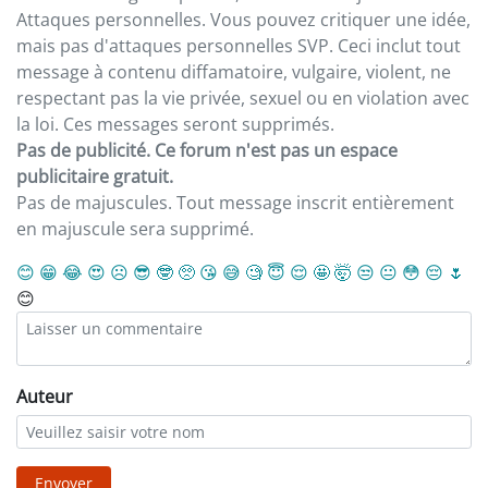
Attaques personnelles. Vous pouvez critiquer une idée,
mais pas d'attaques personnelles SVP. Ceci inclut tout
message à contenu diffamatoire, vulgaire, violent, ne
respectant pas la vie privée, sexuel ou en violation avec
la loi. Ces messages seront supprimés.
Pas de publicité. Ce forum n'est pas un espace
publicitaire gratuit.
Pas de majuscules. Tout message inscrit entièrement
en majuscule sera supprimé.
😊
😁
😂
😍
☹️
😎
🤓
🥺
😘
😅
🧐
😇
😌
🤩
🤯
😒
😐
😳
😔
🌷
😊
Auteur
Envoyer