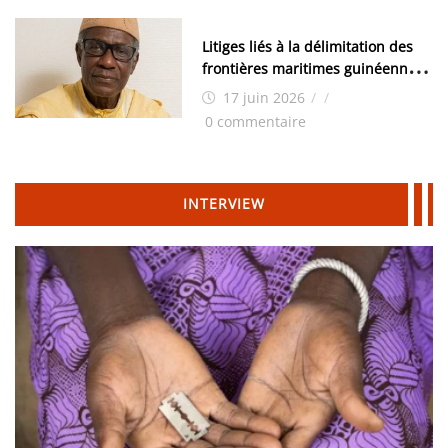
Litiges liés à la délimitation des
frontières maritimes guinéennes:
Idrissa Chérif écrit au ministre
17 juin 2026
/
/
des Hydrocarbures
0 commentaire
INTERVIEW