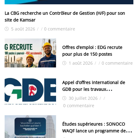
La CBG recherche un Contrôleur de Gestion (H/F) pour son
site de Kamsar
5 août 2026
/
/
0 commentaire
Offres d’emploi : EDG recrute
pour plus de 150 postes
1 août 2026
/
/
0 commentaire
Appel d’offres international de
GDB pour les travaux
d’aménagement de la zone
30 juillet 2026
/
/
industrielle de FANDJE (PAZIF)
0 commentaire
Études supérieures : SONOCO
WAQF lance un programme de
bourses pour la Malaisie