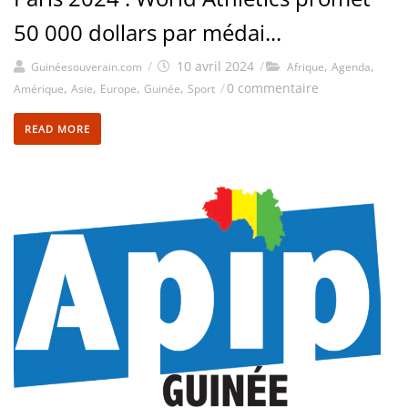
50 000 dollars par médai...
/
10 avril 2024
/
,
,
Guinéesouverain.com
Afrique
Agenda
,
,
,
,
/
0 commentaire
Amérique
Asie
Europe
Guinée
Sport
READ MORE