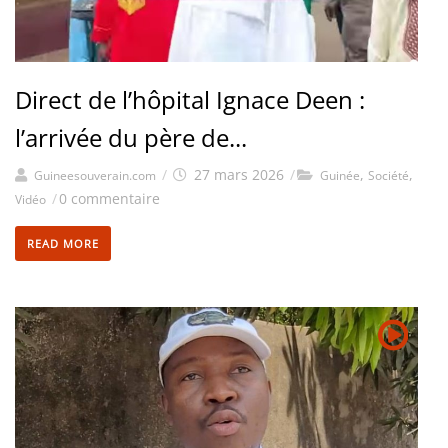
Direct de l’hôpital Ignace Deen :
l’arrivée du père de...
/
27 mars 2026
/
,
,
Guineesouverain.com
Guinée
Société
/
0 commentaire
Vidéo
READ MORE