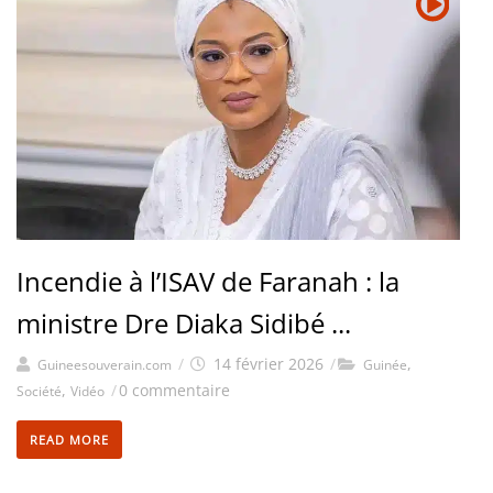
Incendie à l’ISAV de Faranah : la
ministre Dre Diaka Sidibé ...
/
14 février 2026
/
,
Guineesouverain.com
Guinée
,
/
0 commentaire
Société
Vidéo
READ MORE