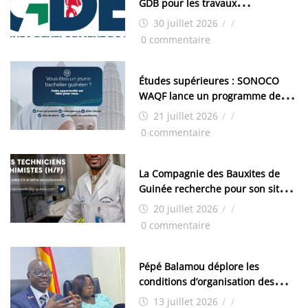
GDB pour les travaux
d’aménagement de la zone
30 juillet 2026
/
/
industrielle de FANDJE (PAZIF)
0 commentaire
Études supérieures : SONOCO
WAQF lance un programme de
bourses pour la Malaisie
21 juillet 2026
/
/
0 commentaire
La Compagnie des Bauxites de
Guinée recherche pour son site
de Kamsar des techniciens
20 juillet 2026
/
/
chimistes (H/F)
0 commentaire
Pépé Balamou déplore les
conditions d’organisation des
examens nationaux : « Si ce sont
13 juillet 2026
/
/