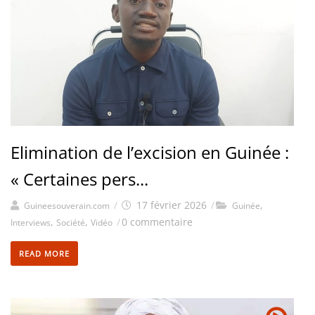
Elimination de l’excision en Guinée :
« Certaines pers...
/
17 février 2026
/
,
Guineesouverain.com
Guinée
,
,
/
0 commentaire
Interviews
Société
Vidéo
READ MORE