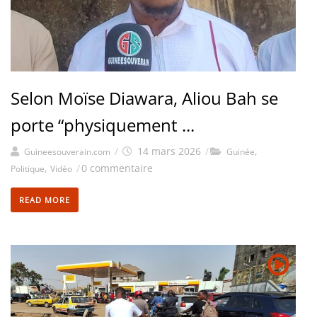
Selon Moïse Diawara, Aliou Bah se
porte “physiquement ...
/
14 mars 2026
/
,
Guineesouverain.com
Guinée
,
/
0 commentaire
Politique
Vidéo
READ MORE