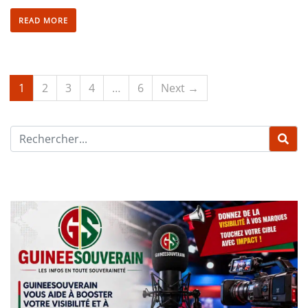
READ MORE
1
2
3
4
…
6
Next →