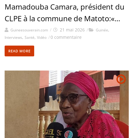
Mamadouba Camara, président du
CLPE à la commune de Matoto:«...
/
21 mai 2026
/
,
Guineesouverain.com
Guinée
,
,
/
0 commentaire
Interviews
Santé
Vidéo
READ MORE