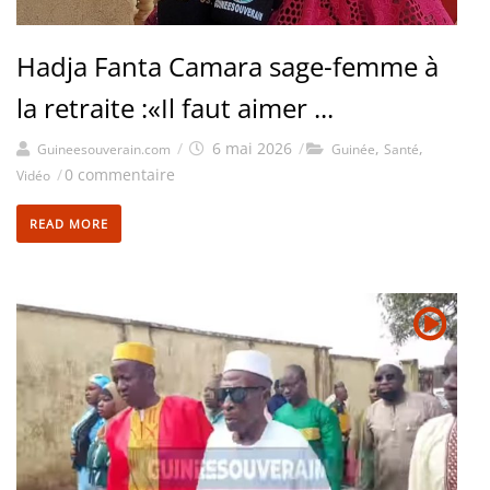
Hadja Fanta Camara sage-femme à
la retraite :«Il faut aimer ...
/
6 mai 2026
/
,
,
Guineesouverain.com
Guinée
Santé
/
0 commentaire
Vidéo
READ MORE