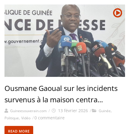
Ousmane Gaoual sur les incidents
survenus à la maison centra...
/
13 février 2026
/
,
Guineesouverain.com
Guinée
,
/
0 commentaire
Politique
Vidéo
READ MORE