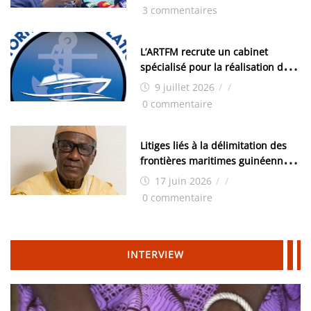
les élections, on trouve tous les
3 commentaires
moyens logistiques »
L’ARTFM recrute un cabinet
spécialisé pour la réalisation des
études techniques
9 juillet 2026
/
/
0 commentaire
Litiges liés à la délimitation des
frontières maritimes guinéennes:
Idrissa Chérif écrit au ministre
17 juin 2026
/
/
des Hydrocarbures
0 commentaire
INTERVIEW