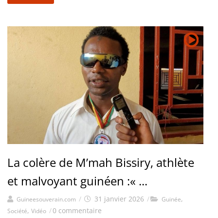
La colère de M’mah Bissiry, athlète
et malvoyant guinéen :« ...
/
31 janvier 2026
/
,
Guineesouverain.com
Guinée
,
/
0 commentaire
Société
Vidéo