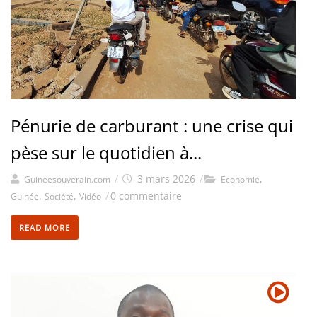
Pénurie de carburant : une crise qui
pèse sur le quotidien à...
/
3 mars 2026
/
,
Guineesouverain.com
Economie
,
,
/
0 commentaire
Guinée
Société
Vidéo
READ MORE