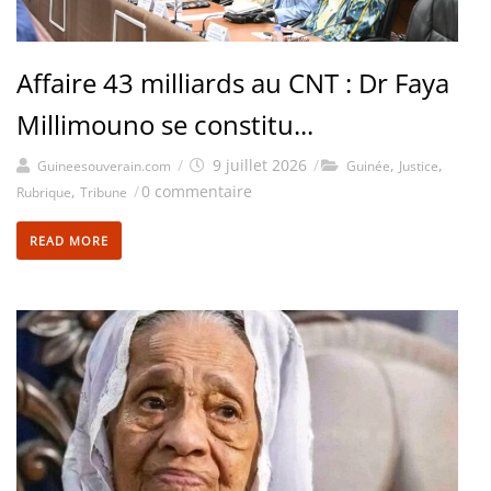
Affaire 43 milliards au CNT : Dr Faya
Millimouno se constitu...
/
9 juillet 2026
/
,
,
Guineesouverain.com
Guinée
Justice
,
/
0 commentaire
Rubrique
Tribune
READ MORE