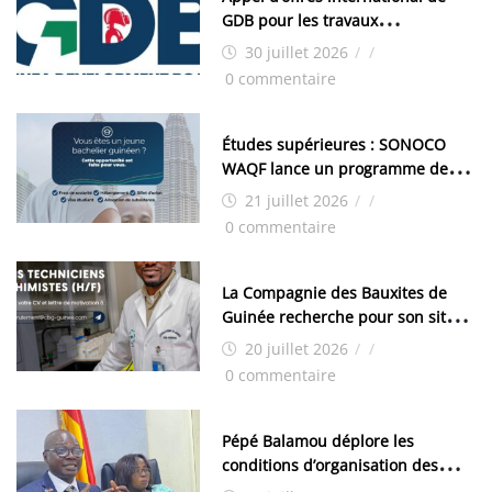
GDB pour les travaux
d’aménagement de la zone
30 juillet 2026
/
/
industrielle de FANDJE (PAZIF)
0 commentaire
Études supérieures : SONOCO
WAQF lance un programme de
bourses pour la Malaisie
21 juillet 2026
/
/
0 commentaire
La Compagnie des Bauxites de
Guinée recherche pour son site
de Kamsar des techniciens
20 juillet 2026
/
/
chimistes (H/F)
0 commentaire
Pépé Balamou déplore les
conditions d’organisation des
examens nationaux : « Si ce sont