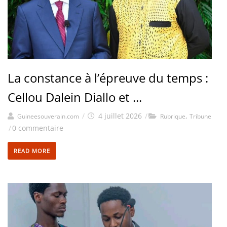
La constance à l’épreuve du temps :
Cellou Dalein Diallo et ...
/
4 juillet 2026
/
,
Guineesouverain.com
Rubrique
Tribune
/
0 commentaire
READ MORE