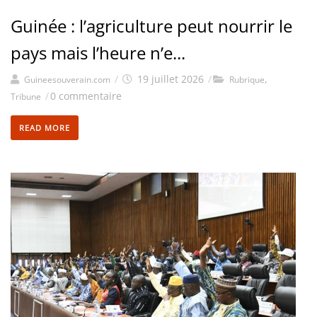
Guinée : l’agriculture peut nourrir le
pays mais l’heure n’e...
/
19 juillet 2026
/
,
Guineesouverain.com
Rubrique
/
0 commentaire
Tribune
READ MORE