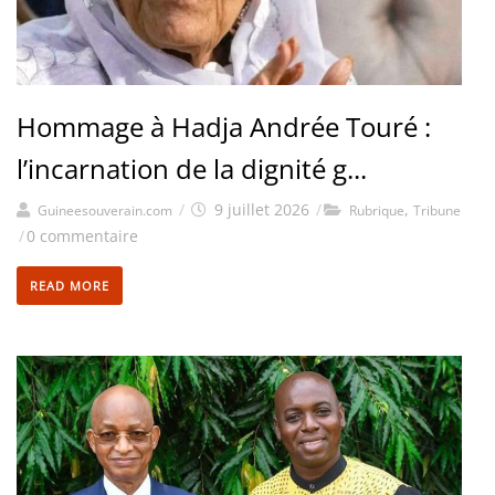
Hommage à Hadja Andrée Touré :
l’incarnation de la dignité g...
/
9 juillet 2026
/
,
Guineesouverain.com
Rubrique
Tribune
/
0 commentaire
READ MORE