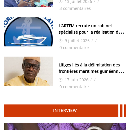
13 juillet 2026
/
/
les élections, on trouve tous les
3 commentaires
moyens logistiques »
L’ARTFM recrute un cabinet
spécialisé pour la réalisation des
études techniques
9 juillet 2026
/
/
0 commentaire
Litiges liés à la délimitation des
frontières maritimes guinéennes:
Idrissa Chérif écrit au ministre
17 juin 2026
/
/
des Hydrocarbures
0 commentaire
INTERVIEW