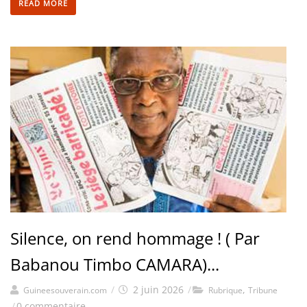
READ MORE
Silence, on rend hommage ! ( Par
Babanou Timbo CAMARA)...
/
2 juin 2026
/
,
Guineesouverain.com
Rubrique
Tribune
/
0 commentaire