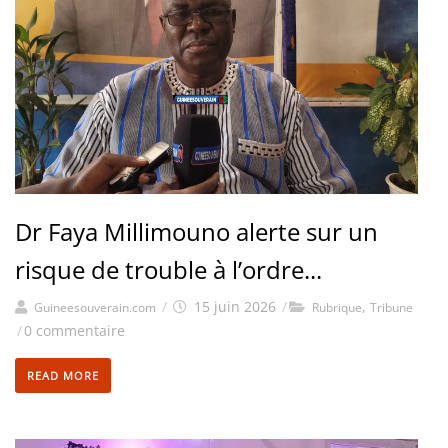
Dr Faya Millimouno alerte sur un
risque de trouble à l’ordre...
/
15 juin 2026
/
,
Guineesouverain.com
Rubrique
Tribune
/
0 commentaire
READ MORE