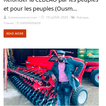
et pour les peuples (Ousm...
/
19 juillet 2026
/
,
Guineesouverain.com
Rubrique
/
0 commentaire
Tribune
READ MORE