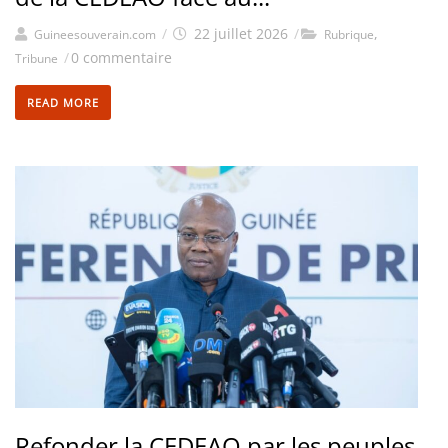
/
22 juillet 2026
/
,
Guineesouverain.com
Rubrique
/
0 commentaire
Tribune
READ MORE
Refonder la CEDEAO par les peuples