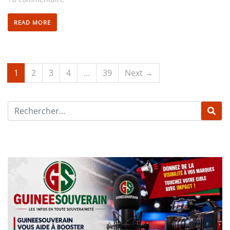
READ MORE
1
2
3
4
…
39
Next →