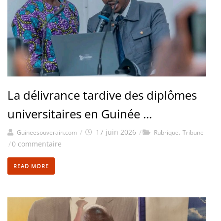
La délivrance tardive des diplômes
universitaires en Guinée ...
/
17 juin 2026
/
,
Guineesouverain.com
Rubrique
Tribune
/
0 commentaire
READ MORE