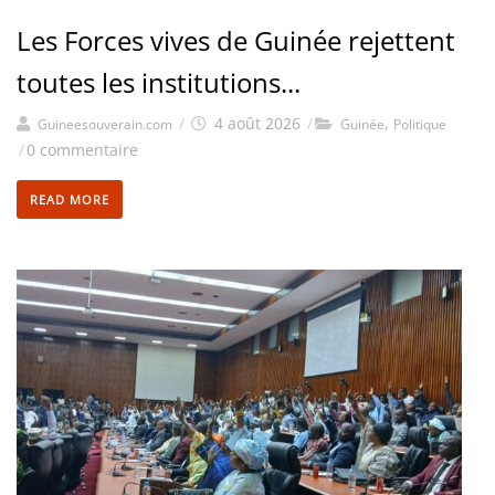
Les Forces vives de Guinée rejettent
toutes les institutions...
/
4 août 2026
/
,
Guineesouverain.com
Guinée
Politique
/
0 commentaire
READ MORE