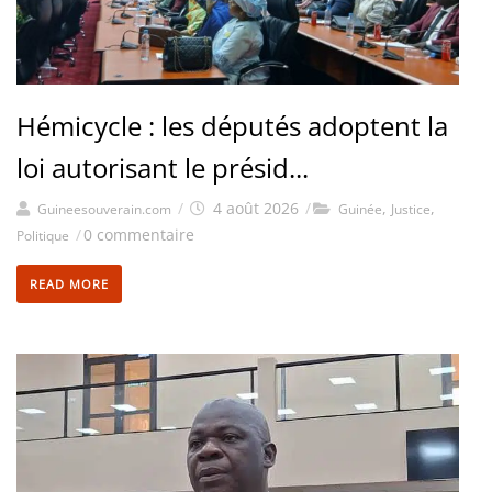
Hémicycle : les députés adoptent la
loi autorisant le présid...
/
4 août 2026
/
,
,
Guineesouverain.com
Guinée
Justice
/
0 commentaire
Politique
READ MORE