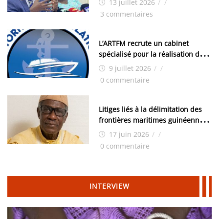
13 juillet 2026
/
/
les élections, on trouve tous les
3 commentaires
moyens logistiques »
L’ARTFM recrute un cabinet
spécialisé pour la réalisation des
études techniques
9 juillet 2026
/
/
0 commentaire
Litiges liés à la délimitation des
frontières maritimes guinéennes:
Idrissa Chérif écrit au ministre
17 juin 2026
/
/
des Hydrocarbures
0 commentaire
INTERVIEW