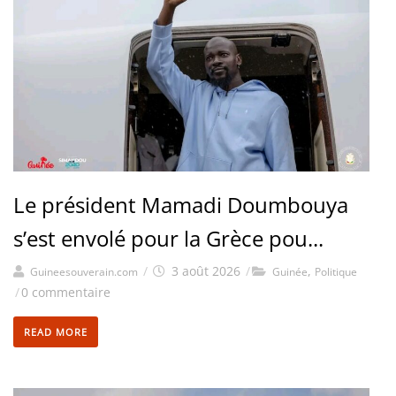
Le président Mamadi Doumbouya
s’est envolé pour la Grèce pou...
/
3 août 2026
/
,
Guineesouverain.com
Guinée
Politique
/
0 commentaire
READ MORE