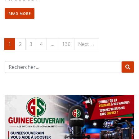
READ MORE
1
2
3
4
…
136
Next →