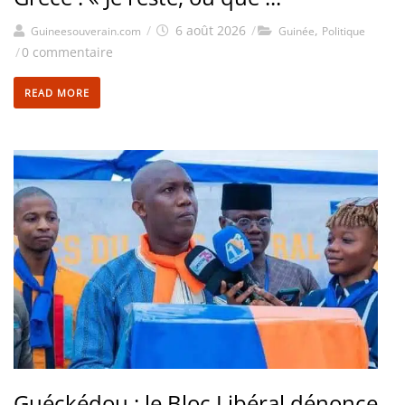
/
6 août 2026
/
,
Guineesouverain.com
Guinée
Politique
/
0 commentaire
READ MORE
Guéckédou : le Bloc Libéral dénonce