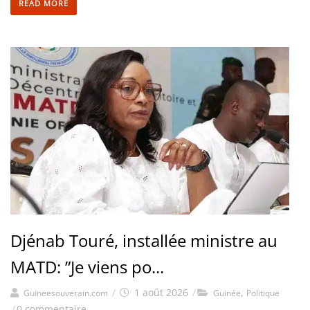
READ MORE
Djénab Touré, installée ministre au
MATD: ”Je viens po...
/
1 août 2026
/
,
Guineesouverain.com
Guinée
Politique
/
0 commentaire