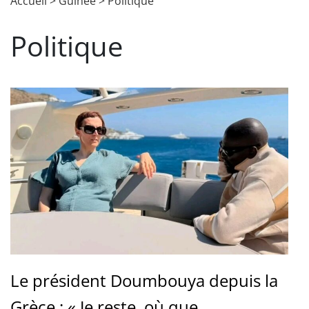
Accueil
>
Guinée
>
Politique
Politique
Le président Doumbouya depuis la
Grèce : « Je reste, où que ...