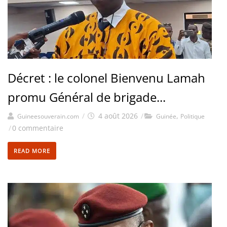
Décret : le colonel Bienvenu Lamah
promu Général de brigade...
/
4 août 2026
/
,
Guineesouverain.com
Guinée
Politique
/
0 commentaire
READ MORE