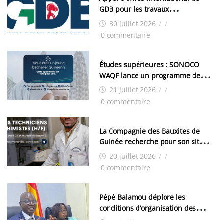
GDB pour les travaux
d’aménagement de la zone
30 juillet 2026
/
/
industrielle de FANDJE (PAZIF)
0 commentaire
Études supérieures : SONOCO
WAQF lance un programme de
bourses pour la Malaisie
21 juillet 2026
/
/
0 commentaire
La Compagnie des Bauxites de
Guinée recherche pour son site
de Kamsar des techniciens
20 juillet 2026
/
/
chimistes (H/F)
0 commentaire
Pépé Balamou déplore les
conditions d’organisation des
examens nationaux : « Si ce sont