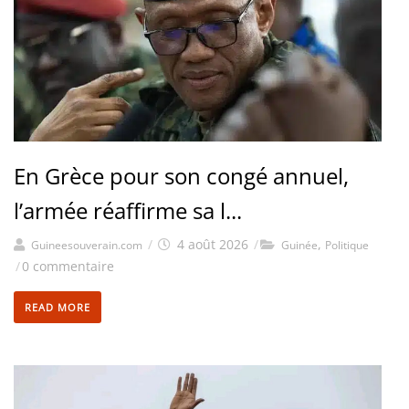
En Grèce pour son congé annuel,
l’armée réaffirme sa l...
/
4 août 2026
/
,
Guineesouverain.com
Guinée
Politique
/
0 commentaire
READ MORE