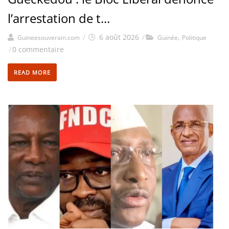
l’arrestation de t...
/
6 août 2026
/
,
Guineesouverain.com
Guinée
Politique
/
0 commentaire
READ MORE