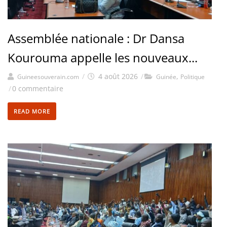
Assemblée nationale : Dr Dansa
Kourouma appelle les nouveaux...
/
4 août 2026
/
,
Guineesouverain.com
Guinée
Politique
/
0 commentaire
READ MORE