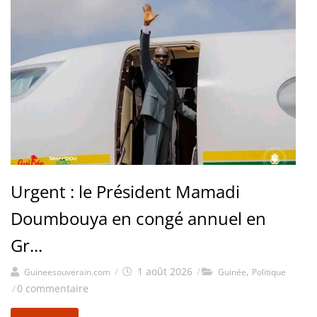
Urgent : le Président Mamadi
Doumbouya en congé annuel en
Gr...
/
1 août 2026
/
,
Guineesouverain.com
Guinée
Politique
/
0 commentaire