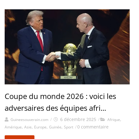
Coupe du monde 2026 : voici les
adversaires des équipes afri...
/
6 décembre 2025
/
,
Guineesouverain.com
Afrique
,
,
,
,
/
0 commentaire
Amérique
Asie
Europe
Guinée
Sport