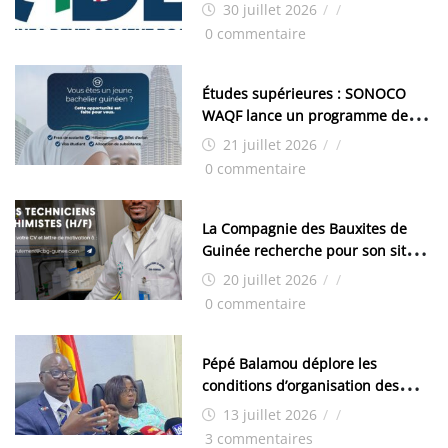
d’aménagement de la zone
30 juillet 2026
/
/
industrielle de FANDJE (PAZIF)
0 commentaire
Études supérieures : SONOCO
WAQF lance un programme de
bourses pour la Malaisie
21 juillet 2026
/
/
0 commentaire
La Compagnie des Bauxites de
Guinée recherche pour son site
de Kamsar des techniciens
20 juillet 2026
/
/
chimistes (H/F)
0 commentaire
Pépé Balamou déplore les
conditions d’organisation des
examens nationaux : « Si ce sont
13 juillet 2026
/
/
les élections, on trouve tous les
3 commentaires