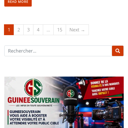
READ MORE
1
2
3
4
…
15
Next →