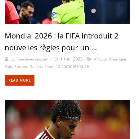
Mondial 2026 : la FIFA introduit 2
nouvelles règles pour un ...
/
1 mai 2026
/
,
,
Guinéesouverain.com
Afrique
Amérique
,
,
,
/
0 commentaire
Asie
Europe
Guinée
Sport
READ MORE