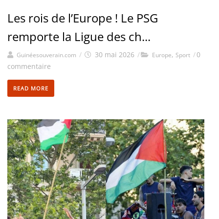
Les rois de l’Europe ! Le PSG
remporte la Ligue des ch...
/
30 mai 2026
/
,
/
0
Guinéesouverain.com
Europe
Sport
commentaire
READ MORE