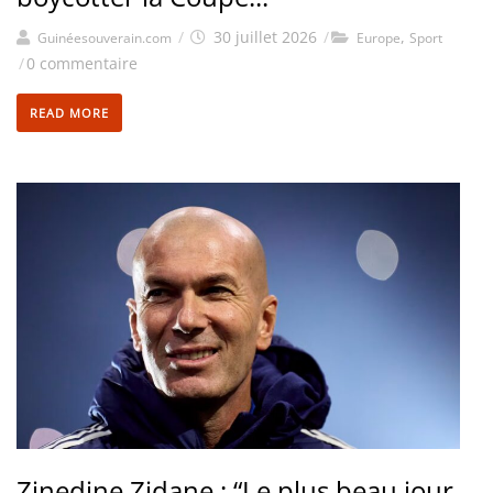
/
30 juillet 2026
/
,
Guinéesouverain.com
Europe
Sport
/
0 commentaire
READ MORE
Zinedine Zidane : “Le plus beau jour