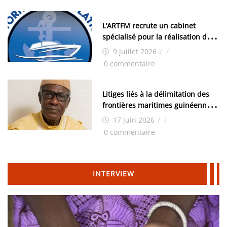
moyens logistiques »
L’ARTFM recrute un cabinet
spécialisé pour la réalisation des
études techniques
9 juillet 2026
/
/
0 commentaire
Litiges liés à la délimitation des
frontières maritimes guinéennes:
Idrissa Chérif écrit au ministre
17 juin 2026
/
/
des Hydrocarbures
0 commentaire
INTERVIEW