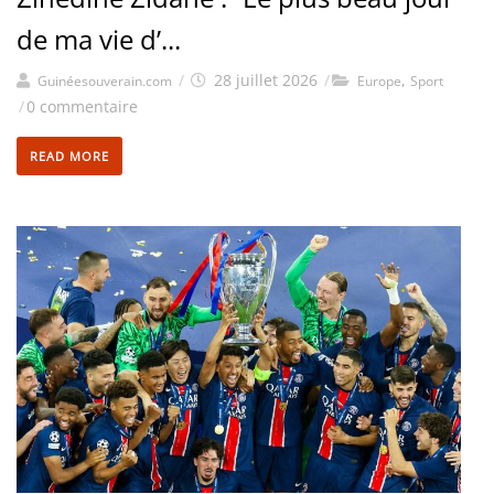
de ma vie d’...
/
28 juillet 2026
/
,
Guinéesouverain.com
Europe
Sport
/
0 commentaire
READ MORE