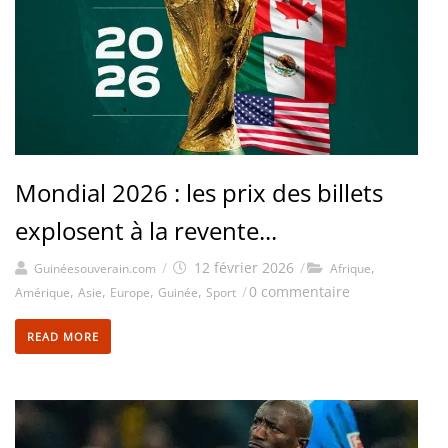
Mondial 2026 : les prix des billets
explosent à la revente...
/
12 février 2026
/
,
Guinéesouverain.com
Afrique
,
,
,
,
/
0 commentaire
Amérique
Asie
Europe
Guinée
Sport
READ MORE