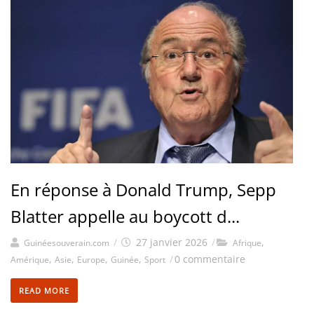
En réponse à Donald Trump, Sepp
Blatter appelle au boycott d...
/
27 janvier 2026
/
,
Guinéesouverain.com
Afrique
,
,
,
,
/
0 commentaire
Amérique
Asie
Europe
Guinée
Sport
READ MORE