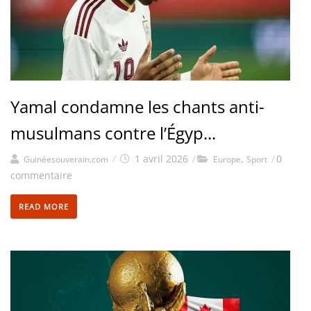
Yamal condamne les chants anti-
musulmans contre l’Égyp...
/
1 avril 2026
/
,
/
0
Guinéesouverain.com
Europe
Sport
commentaire
READ MORE