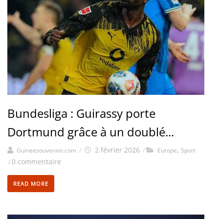
Bundesliga : Guirassy porte
Dortmund grâce à un doublé...
/
2 février 2026
/
,
Guineesouverain.com
Europe
Sport
/
0 commentaire
READ MORE