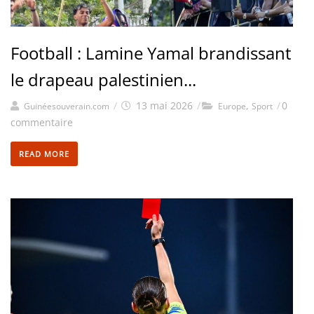
Football : Lamine Yamal brandissant
le drapeau palestinien...
/
13 mai 2026
/
,
/
0
Guinéesouverain.com
Europe
Sport
commentaire
READ MORE