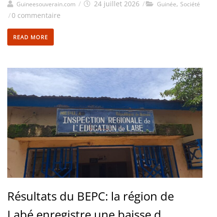
/
24 juillet 2026
/
,
Guineesouverain.com
Guinée
Société
/
0 commentaire
READ MORE
Résultats du BEPC: la région de
Labé enregistre une baisse d...