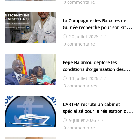
0 commentaire
La Compagnie des Bauxites de
Guinée recherche pour son site
de Kamsar des techniciens
20 juillet 2026
/
/
chimistes (H/F)
0 commentaire
Pépé Balamou déplore les
conditions d’organisation des
examens nationaux : « Si ce sont
13 juillet 2026
/
/
les élections, on trouve tous les
3 commentaires
moyens logistiques »
L’ARTFM recrute un cabinet
spécialisé pour la réalisation des
études techniques
9 juillet 2026
/
/
0 commentaire