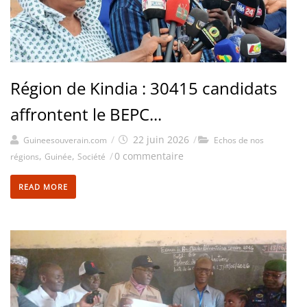
Région de Kindia : 30415 candidats
affrontent le BEPC...
/
22 juin 2026
/
Guineesouverain.com
Echos de nos
,
,
/
0 commentaire
régions
Guinée
Société
READ MORE