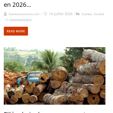
en 2026...
/
14 juillet 2026
/
,
Guineesouverain.com
Guinée
Société
/
1 commentaire
READ MORE