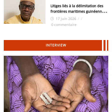
Litiges liés à la délimitation des
frontières maritimes guinéennes:
Idrissa Chérif écrit au ministre
17 juin 2026
/
/
des Hydrocarbures
0 commentaire
INTERVIEW