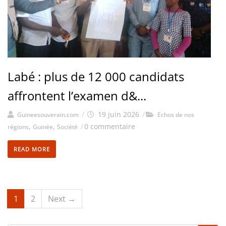
Labé : plus de 12 000 candidats
affrontent l’examen d&...
/
19 juin 2026
/
Guineesouverain.com
Echos de nos
,
,
/
0 commentaire
régions
Guinée
Société
READ MORE
1
2
Next →