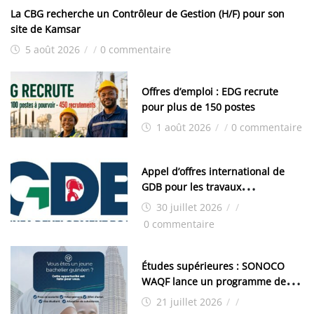
La CBG recherche un Contrôleur de Gestion (H/F) pour son
site de Kamsar
5 août 2026
/
/
0 commentaire
Offres d’emploi : EDG recrute
pour plus de 150 postes
1 août 2026
/
/
0 commentaire
Appel d’offres international de
GDB pour les travaux
d’aménagement de la zone
30 juillet 2026
/
/
industrielle de FANDJE (PAZIF)
0 commentaire
Études supérieures : SONOCO
WAQF lance un programme de
bourses pour la Malaisie
21 juillet 2026
/
/