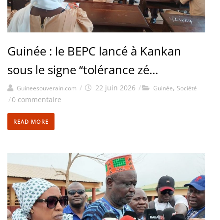
Guinée : le BEPC lancé à Kankan
sous le signe ‘‘tolérance zé...
/
22 juin 2026
/
,
Guineesouverain.com
Guinée
Société
/
0 commentaire
READ MORE