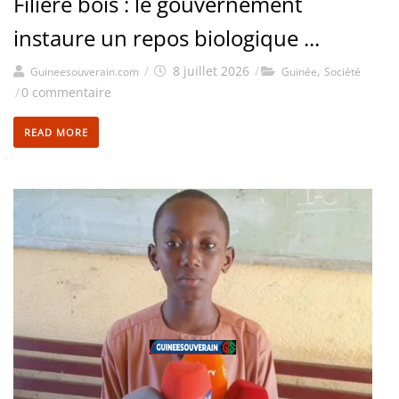
Filière bois : le gouvernement
instaure un repos biologique ...
/
8 juillet 2026
/
,
Guineesouverain.com
Guinée
Société
/
0 commentaire
READ MORE