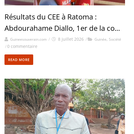
Résultats du CEE à Ratoma :
Abdourahame Diallo, 1er de la co...
/
8 juillet 2026
/
,
Guineesouverain.com
Guinée
Société
/
0 commentaire
READ MORE