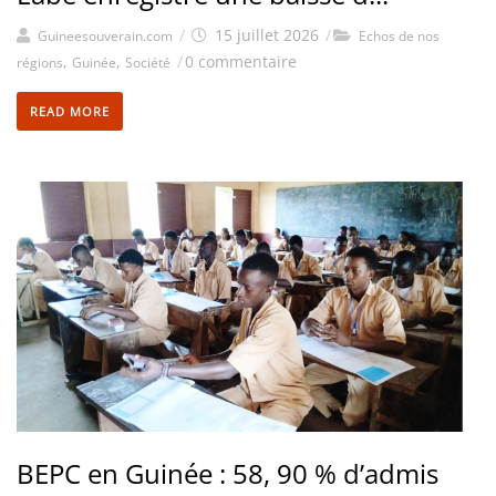
/
15 juillet 2026
/
Guineesouverain.com
Echos de nos
,
,
/
0 commentaire
régions
Guinée
Société
READ MORE
BEPC en Guinée : 58, 90 % d’admis