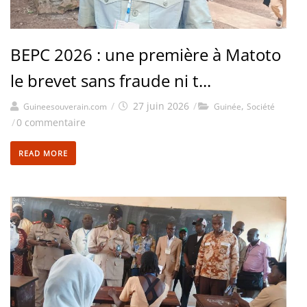
BEPC 2026 : une première à Matoto
le brevet sans fraude ni t...
/
27 juin 2026
/
,
Guineesouverain.com
Guinée
Société
/
0 commentaire
READ MORE