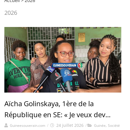
Accueil
>
2026
2026
Aïcha Golinskaya, 1ère de la
République en SE: « Je veux dev...
/
24 juillet 2026
/
,
Guineesouverain.com
Guinée
Société