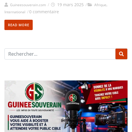
/
19 mars 2025
/
,
Guineesouverain.com
Afrique
/
0 commentaire
International
READ MORE