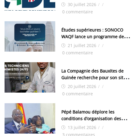
d’aménagement de la zone
30 juillet 2026
/
/
industrielle de FANDJE (PAZIF)
0 commentaire
Études supérieures : SONOCO
WAQF lance un programme de
bourses pour la Malaisie
21 juillet 2026
/
/
0 commentaire
La Compagnie des Bauxites de
Guinée recherche pour son site
de Kamsar des techniciens
20 juillet 2026
/
/
chimistes (H/F)
0 commentaire
Pépé Balamou déplore les
conditions d’organisation des
examens nationaux : « Si ce sont
13 juillet 2026
/
/
les élections, on trouve tous les
3 commentaires