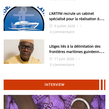
moyens logistiques »
L’ARTFM recrute un cabinet
spécialisé pour la réalisation des
études techniques
9 juillet 2026
/
/
0 commentaire
Litiges liés à la délimitation des
frontières maritimes guinéennes:
Idrissa Chérif écrit au ministre
17 juin 2026
/
/
des Hydrocarbures
0 commentaire
INTERVIEW