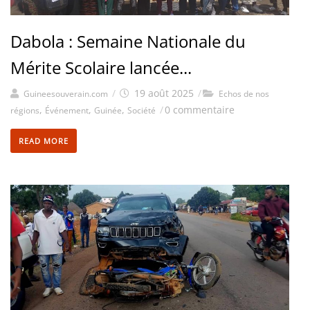
Dabola : Semaine Nationale du
Mérite Scolaire lancée...
/
19 août 2025
/
Guineesouverain.com
Echos de nos
,
,
,
/
0 commentaire
régions
Événement
Guinée
Société
READ MORE