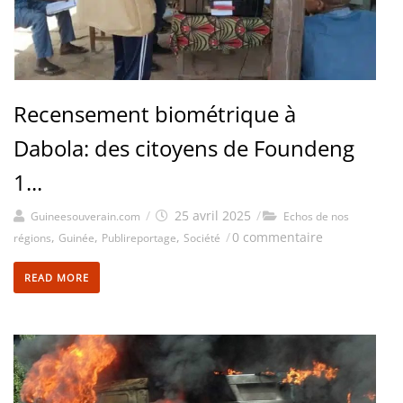
Recensement biométrique à
Dabola: des citoyens de Foundeng
1...
/
25 avril 2025
/
Guineesouverain.com
Echos de nos
,
,
,
/
0 commentaire
régions
Guinée
Publireportage
Société
READ MORE