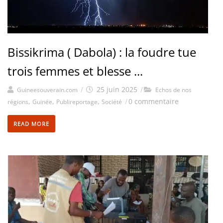
Bissikrima ( Dabola) : la foudre tue
trois femmes et blesse ...
/
25 juin 2025
/
Guineesouverain.com
Echos de nos
,
,
,
/
0 commentaire
régions
Guinée
Publireportage
Société
READ MORE