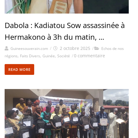
Dabola : Kadiatou Sow assassinée à
Hermakono à 3h du matin, ...
/
2 octobre 2025
/
Guineesouverain.com
Echos de nos
,
,
,
/
0 commentaire
régions
Faits Divers
Guinée
Société
READ MORE