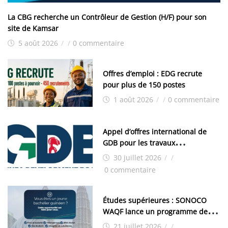
La CBG recherche un Contrôleur de Gestion (H/F) pour son
site de Kamsar
5 août 2026
/
/
0 commentaire
Offres d’emploi : EDG recrute
pour plus de 150 postes
1 août 2026
/
/
0 commentaire
Appel d’offres international de
GDB pour les travaux
d’aménagement de la zone
30 juillet 2026
/
/
industrielle de FANDJE (PAZIF)
0 commentaire
Études supérieures : SONOCO
WAQF lance un programme de
bourses pour la Malaisie
21 juillet 2026
/
/