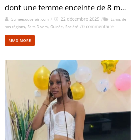
dont une femme enceinte de 8 m...
/
22 décembre 2025
/
Guineesouverain.com
Echos de
,
,
,
/
0 commentaire
nos régions
Faits Divers
Guinée
Société
READ MORE