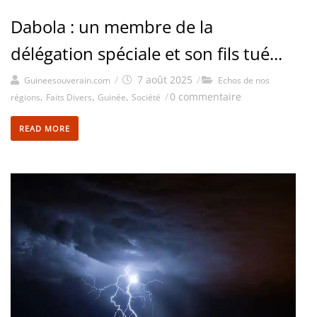
Dabola : un membre de la
délégation spéciale et son fils tué...
/
7 août 2025
/
Guineesouverain.com
Echos de nos
,
,
,
/
0 commentaire
régions
Faits Divers
Guinée
Société
READ MORE