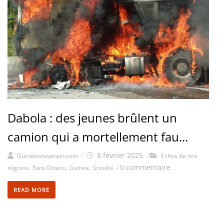
Dabola : des jeunes brûlent un
camion qui a mortellement fau...
/
8 février 2025
/
Guineesouverain.com
Echos de nos
,
,
,
/
0 commentaire
régions
Faits Divers
Guinée
Société
READ MORE