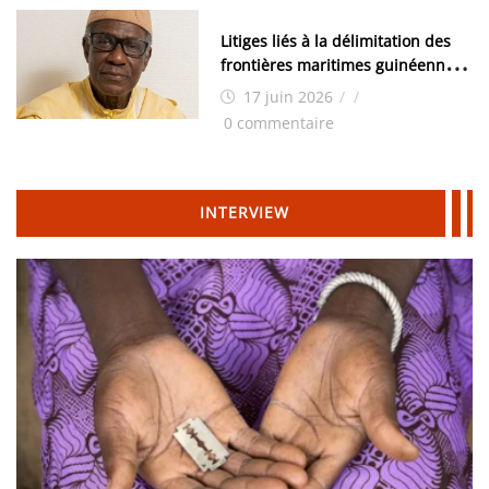
Litiges liés à la délimitation des
frontières maritimes guinéennes:
Idrissa Chérif écrit au ministre
17 juin 2026
/
/
des Hydrocarbures
0 commentaire
INTERVIEW