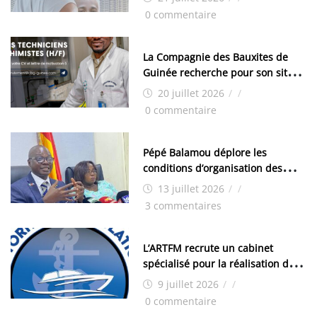
0 commentaire
La Compagnie des Bauxites de
Guinée recherche pour son site
de Kamsar des techniciens
20 juillet 2026
/
/
chimistes (H/F)
0 commentaire
Pépé Balamou déplore les
conditions d’organisation des
examens nationaux : « Si ce sont
13 juillet 2026
/
/
les élections, on trouve tous les
3 commentaires
moyens logistiques »
L’ARTFM recrute un cabinet
spécialisé pour la réalisation des
études techniques
9 juillet 2026
/
/
0 commentaire