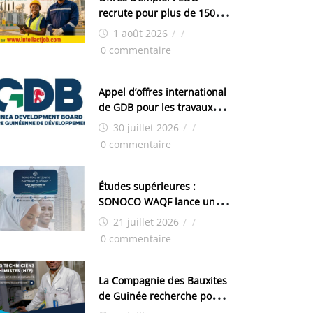
recrute pour plus de 150
postes
1 août 2026
/
/
0 commentaire
Appel d’offres international
de GDB pour les travaux
d’aménagement de la zone
30 juillet 2026
/
/
industrielle de FANDJE
0 commentaire
(PAZIF)
Études supérieures :
SONOCO WAQF lance un
programme de bourses
21 juillet 2026
/
/
pour la Malaisie
0 commentaire
La Compagnie des Bauxites
de Guinée recherche pour
son site de Kamsar des