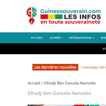
ACCUEIL
GUINÉE
INTERNATIONAL
RU
V
Les dernières nouvelles
Labé : un nouveau-né retro
Accueil
>
Elhadji Ben Daouda Nansoko
Elhadji Ben Daouda Nansoko