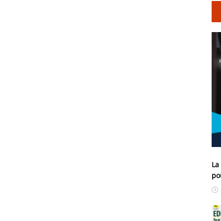
La
po