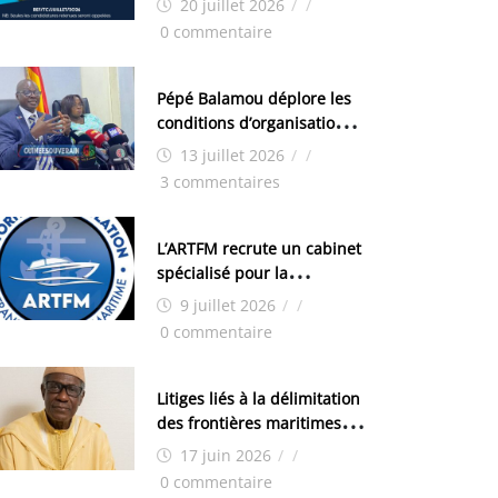
20 juillet 2026
/
/
techniciens chimistes (H/F)
0 commentaire
Pépé Balamou déplore les
conditions d’organisation
des examens nationaux : «
13 juillet 2026
/
/
Si ce sont les élections, on
3 commentaires
trouve tous les moyens
logistiques »
L’ARTFM recrute un cabinet
spécialisé pour la
réalisation des études
9 juillet 2026
/
/
techniques
0 commentaire
Litiges liés à la délimitation
des frontières maritimes
guinéennes: Idrissa Chérif
17 juin 2026
/
/
écrit au ministre des
0 commentaire
Hydrocarbures