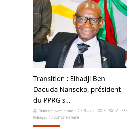
Transition : Elhadji Ben
Daouda Nansoko, président
du PPRG s...
/
9 avril 2025
/
Guineesouverain.com
Guiné
/
0 commentaire
Politique