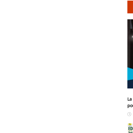
La
po