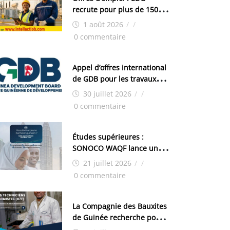
recrute pour plus de 150
postes
1 août 2026
/
/
0 commentaire
Appel d’offres international
de GDB pour les travaux
d’aménagement de la zone
30 juillet 2026
/
/
industrielle de FANDJE
0 commentaire
(PAZIF)
Études supérieures :
SONOCO WAQF lance un
programme de bourses
21 juillet 2026
/
/
pour la Malaisie
0 commentaire
La Compagnie des Bauxites
de Guinée recherche pour
son site de Kamsar des