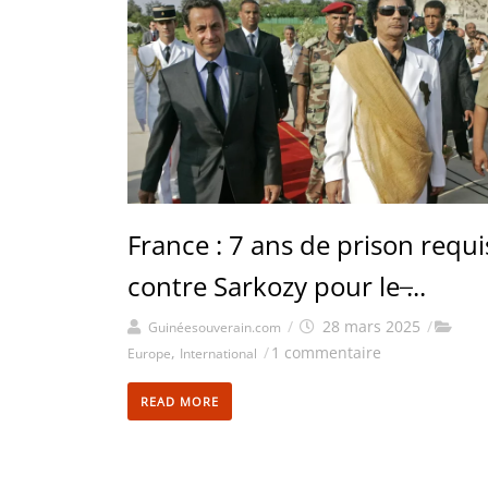
France : 7 ans de prison requi
contre Sarkozy pour le ̶...
/
28 mars 2025
/
Guinéesouverain.com
,
/
1 commentaire
Europe
International
READ MORE