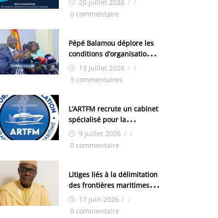
20 juillet 2026
/
/
techniciens chimistes (H/F)
0 commentaire
Pépé Balamou déplore les
conditions d’organisation
des examens nationaux : «
13 juillet 2026
/
/
Si ce sont les élections, on
3 commentaires
trouve tous les moyens
logistiques »
L’ARTFM recrute un cabinet
spécialisé pour la
réalisation des études
9 juillet 2026
/
/
techniques
0 commentaire
Litiges liés à la délimitation
des frontières maritimes
guinéennes: Idrissa Chérif
17 juin 2026
/
/
écrit au ministre des
0 commentaire
Hydrocarbures