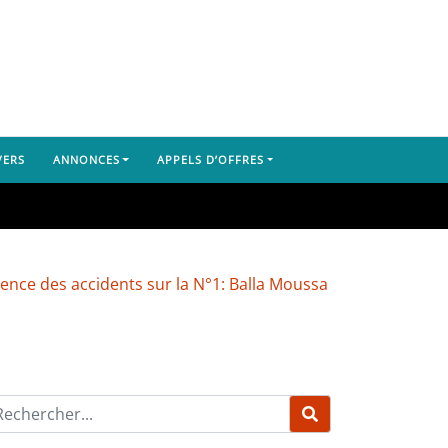
VERS
ANNONCES
APPELS D’OFFRES
s accidents sur la N°1: Balla Moussa Konaté pointe du doigt