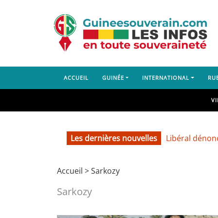
ACCUEIL
GUINÉE
INTERNATIONAL
RU
V
Guéckédou : le Bloc Libéral dénonce l’ar
Les dernières nouvelles
Accueil
>
Sarkozy
Sarkozy