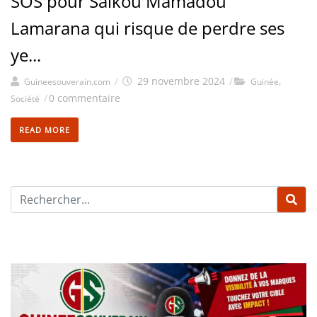
SOS pour Saïkou Mamadou
Lamarana qui risque de perdre ses
ye...
/
29 novembre 2024
/
,
Guineesouverain.com
Guinée
/
0 commentaire
Société
READ MORE