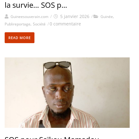
la survie… SOS p...
/
5 janvier 2026
/
,
Guineesouverain.com
Guinée
,
/
0 commentaire
Publireportage
Société
READ MORE