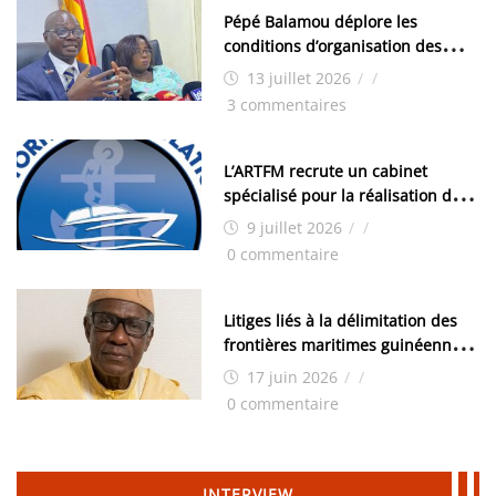
Pépé Balamou déplore les
conditions d’organisation des
examens nationaux : « Si ce sont
13 juillet 2026
/
/
les élections, on trouve tous les
3 commentaires
moyens logistiques »
L’ARTFM recrute un cabinet
spécialisé pour la réalisation des
études techniques
9 juillet 2026
/
/
0 commentaire
Litiges liés à la délimitation des
frontières maritimes guinéennes:
Idrissa Chérif écrit au ministre
17 juin 2026
/
/
des Hydrocarbures
0 commentaire
INTERVIEW