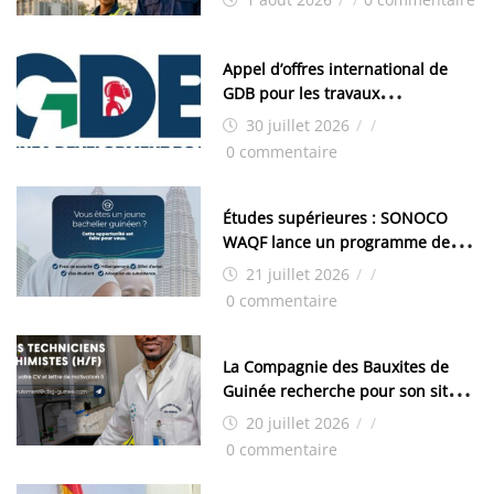
Appel d’offres international de
GDB pour les travaux
d’aménagement de la zone
30 juillet 2026
/
/
industrielle de FANDJE (PAZIF)
0 commentaire
Études supérieures : SONOCO
WAQF lance un programme de
bourses pour la Malaisie
21 juillet 2026
/
/
0 commentaire
La Compagnie des Bauxites de
Guinée recherche pour son site
de Kamsar des techniciens
20 juillet 2026
/
/
chimistes (H/F)
0 commentaire