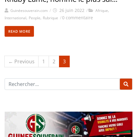
/
26 juin 2022
/
,
Guinéesouverain.com
Afrique
,
,
/
0 commentaire
International
People
Rubrique
READ MORE
← Previous
1
2
3