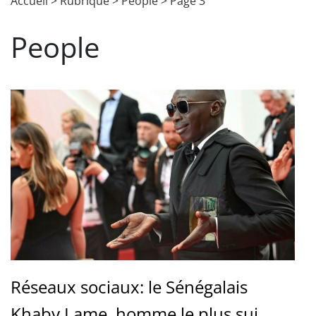
Accueil
>
Rubrique
>
People
>
Page 3
People
Réseaux sociaux: le Sénégalais
Khaby Lame, homme le plus sui...