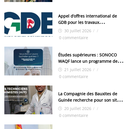
Appel d’offres international de
GDB pour les travaux
d’aménagement de la zone
30 juillet 2026
/
/
industrielle de FANDJE (PAZIF)
0 commentaire
Études supérieures : SONOCO
WAQF lance un programme de
bourses pour la Malaisie
21 juillet 2026
/
/
0 commentaire
La Compagnie des Bauxites de
Guinée recherche pour son site
de Kamsar des techniciens
20 juillet 2026
/
/
chimistes (H/F)
0 commentaire