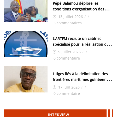
Pépé Balamou déplore les
conditions d’organisation des
examens nationaux : « Si ce sont
13 juillet 2026
/
/
les élections, on trouve tous les
3 commentaires
moyens logistiques »
L’ARTFM recrute un cabinet
spécialisé pour la réalisation des
études techniques
9 juillet 2026
/
/
0 commentaire
Litiges liés à la délimitation des
frontières maritimes guinéennes:
Idrissa Chérif écrit au ministre
17 juin 2026
/
/
des Hydrocarbures
0 commentaire
INTERVIEW