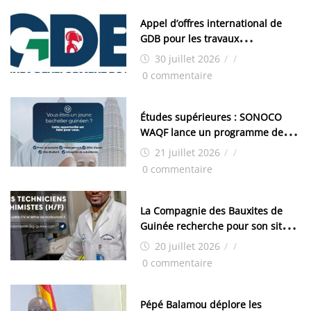
Appel d’offres international de
GDB pour les travaux
d’aménagement de la zone
30 juillet 2026
/
/
industrielle de FANDJE (PAZIF)
0 commentaire
Études supérieures : SONOCO
WAQF lance un programme de
bourses pour la Malaisie
21 juillet 2026
/
/
0 commentaire
La Compagnie des Bauxites de
Guinée recherche pour son site
de Kamsar des techniciens
20 juillet 2026
/
/
chimistes (H/F)
0 commentaire
Pépé Balamou déplore les