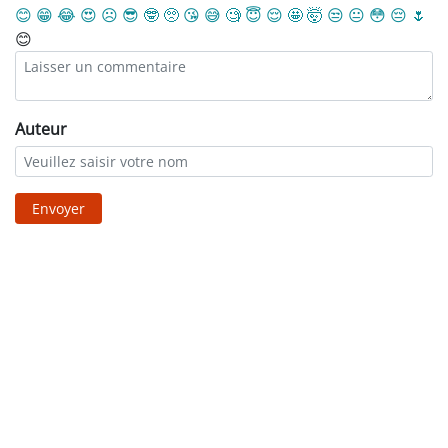
😊
😁
😂
😍
☹️
😎
🤓
🥺
😘
😅
🧐
😇
😌
🤩
🤯
😒
😐
😳
😔
🌷
😊
Auteur
Envoyer