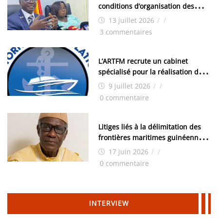
conditions d’organisation des
examens nationaux : « Si ce sont
13 juillet 2026
/
/
les élections, on trouve tous les
3 commentaires
moyens logistiques »
L’ARTFM recrute un cabinet
spécialisé pour la réalisation des
études techniques
9 juillet 2026
/
/
0 commentaire
Litiges liés à la délimitation des
frontières maritimes guinéennes:
Idrissa Chérif écrit au ministre
17 juin 2026
/
/
des Hydrocarbures
0 commentaire
INTERVIEW