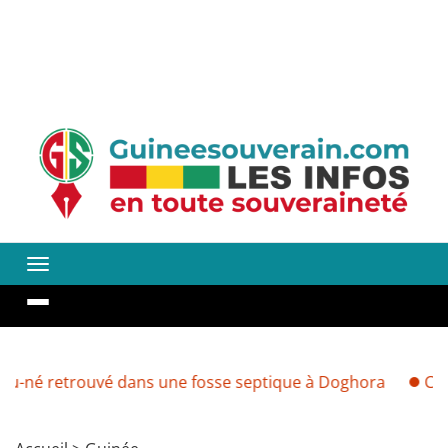
etrouvé dans une fosse septique à Doghora
Cherté des