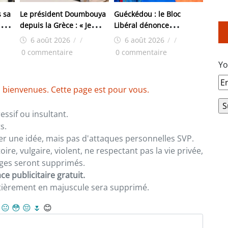
 sa
Le président Doumbouya
Guéckédou : le Bloc
i
depuis la Grèce : « Je
Libéral dénonce
a
reste, où que je sois, au
l’arrestation de trois de
6 août 2026
/
/
6 août 2026
/
/
ma
service exclusif de notre
ses responsables
0 commentaire
0 commentaire
pays et de son peuple »
Yo
 bienvenues. Cette page est pour vous.
ssif ou insultant.
s.
er une idée, mais pas d'attaques personnelles SVP.
re, vulgaire, violent, ne respectant pas la vie privée,
sages seront supprimés.
e publicitaire gratuit.
ntièrement en majuscule sera supprimé.
😐
😳
😔
🌷
😊