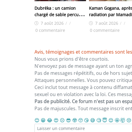
Dubréka : un camion
Kaman Gogana, après
chargé de sable percute
radiation par Mamad
violemment un véhicule
Doumbouya : « On m’
7 août 2026
/
/
7 août 2026
/
/
de boissons à Kenendé
retiré ma robe, pas 
0 commentaire
0 commentaire
dignité»
Avis, témoignages et commentaires sont les
Nous vous prions d'être courtois.
N'envoyez pas de message ayant un ton agre
Pas de messages répétitifs, ou de hors sujet
Attaques personnelles. Vous pouvez critiqu
Ceci inclut tout message à contenu diffamatoi
sexuel ou en violation avec la loi. Ces mes
Pas de publicité. Ce forum n'est pas un espac
Pas de majuscules. Tout message inscrit e
😊
😁
😂
😍
☹️
😎
🤓
🥺
😘
😅
🧐
😇
😌
🤩
🤯
😒