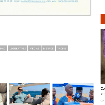
HAC
LÉGISLATIVES
MÉDIAS
MENACE
YACINE
Co
en