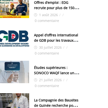
Offres d’emploi : EDG
recrute pour plus de 150
postes
1 août 2026
/
/
0 commentaire
Appel d’offres international
de GDB pour les travaux
d’aménagement de la zone
30 juillet 2026
/
/
industrielle de FANDJE
0 commentaire
(PAZIF)
Études supérieures :
SONOCO WAQF lance un
programme de bourses
21 juillet 2026
/
/
pour la Malaisie
0 commentaire
La Compagnie des Bauxites
de Guinée recherche pour