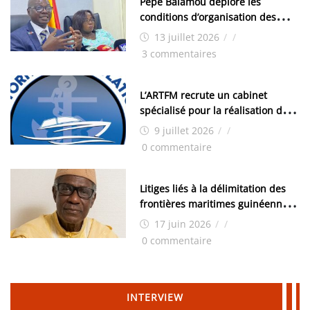
Pépé Balamou déplore les
conditions d’organisation des
examens nationaux : « Si ce sont
13 juillet 2026
/
/
les élections, on trouve tous les
3 commentaires
moyens logistiques »
L’ARTFM recrute un cabinet
spécialisé pour la réalisation des
études techniques
9 juillet 2026
/
/
0 commentaire
Litiges liés à la délimitation des
frontières maritimes guinéennes:
Idrissa Chérif écrit au ministre
17 juin 2026
/
/
des Hydrocarbures
0 commentaire
INTERVIEW