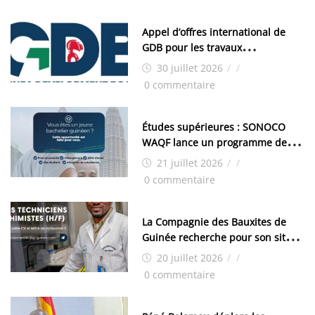
Appel d’offres international de
GDB pour les travaux
d’aménagement de la zone
30 juillet 2026
/
/
industrielle de FANDJE (PAZIF)
0 commentaire
Études supérieures : SONOCO
WAQF lance un programme de
bourses pour la Malaisie
21 juillet 2026
/
/
0 commentaire
La Compagnie des Bauxites de
Guinée recherche pour son site
de Kamsar des techniciens
20 juillet 2026
/
/
chimistes (H/F)
0 commentaire