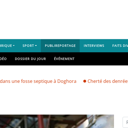
BRIQUE
SPORT
PUBLIREPORTAGE
INTERVIEWS
FAITS DI
IDÉO
DOSSIER DU JOUR
ÉVÉNEMENT
e fosse septique à Doghora
Cherté des denrées alimen