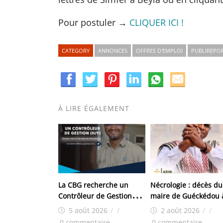
Pour postuler →
CLIQUER ICI !
CATEGORY
ANNONCES
OFFRES D'EMPLOI
PUBLIREPO
À LIRE ÉGALEMENT
La CBG recherche un
Nécrologie : décès du
Contrôleur de Gestion
maire de Guéckédou 
(H/F) pour son site de
moins d’un mois de s
5 août 2026
/
/
2 août 2026
/
/
Kamsar
élection à la tête de l
0 commentaire
0 commentaire