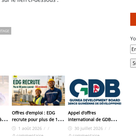
RTAGE
Yo
Offres d’emploi : EDG
Appel d’offres
à
recrute pour plus de 150
international de GDB
on
postes
pour les travaux
1 août 2026
/
/
30 juillet 2026
/
/
a
d’aménagement de la
0 commentaire
0 commentaire