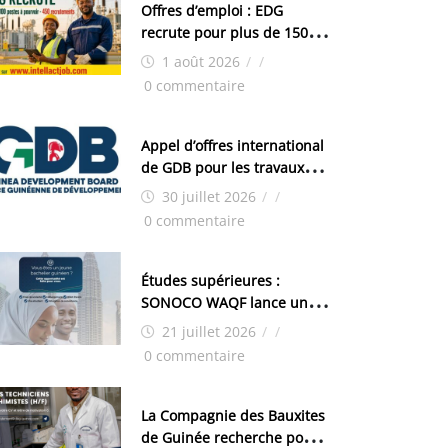
Offres d’emploi : EDG
recrute pour plus de 150
postes
1 août 2026
/
/
0 commentaire
Appel d’offres international
de GDB pour les travaux
d’aménagement de la zone
30 juillet 2026
/
/
industrielle de FANDJE
0 commentaire
(PAZIF)
Études supérieures :
SONOCO WAQF lance un
programme de bourses
21 juillet 2026
/
/
pour la Malaisie
0 commentaire
La Compagnie des Bauxites
de Guinée recherche pour