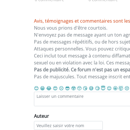
mairie
Avis, témoignages et commentaires sont les
Nous vous prions d'être courtois.
N'envoyez pas de message ayant un ton agre
Pas de messages répétitifs, ou de hors sujet
Attaques personnelles. Vous pouvez critiqu
Ceci inclut tout message à contenu diffamatoi
sexuel ou en violation avec la loi. Ces mes
Pas de publicité. Ce forum n'est pas un espac
Pas de majuscules. Tout message inscrit e
😊
😁
😂
😍
☹️
😎
🤓
🥺
😘
😅
🧐
😇
😌
🤩
🤯
😒
Auteur