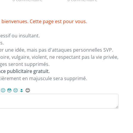
zone industrielle de
FANDJE (PAZIF)
 bienvenues. Cette page est pour vous.
ssif ou insultant.
s.
er une idée, mais pas d'attaques personnelles SVP.
re, vulgaire, violent, ne respectant pas la vie privée,
sages seront supprimés.
e publicitaire gratuit.
ntièrement en majuscule sera supprimé.
😐
😳
😔
🌷
😊