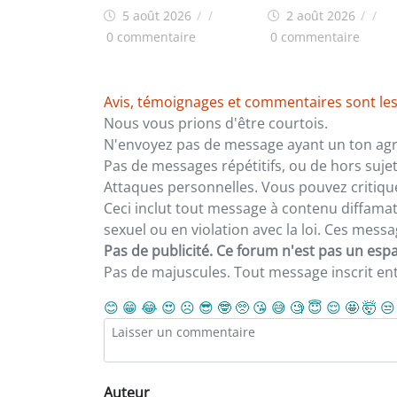
(H/F) pour son site de
moins d’un mois de s
5 août 2026
/
/
2 août 2026
/
/
Kamsar
élection à la tête de l
0 commentaire
0 commentaire
mairie
Avis, témoignages et commentaires sont les
Nous vous prions d'être courtois.
N'envoyez pas de message ayant un ton agre
Pas de messages répétitifs, ou de hors sujet
Attaques personnelles. Vous pouvez critiqu
Ceci inclut tout message à contenu diffamatoi
sexuel ou en violation avec la loi. Ces mes
Pas de publicité. Ce forum n'est pas un espac
Pas de majuscules. Tout message inscrit e
😊
😁
😂
😍
☹️
😎
🤓
🥺
😘
😅
🧐
😇
😌
🤩
🤯
😒
Auteur