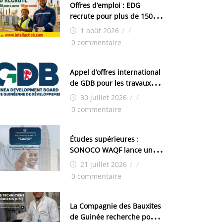
Offres d’emploi : EDG
recrute pour plus de 150
postes
1 août 2026
/
/
0 commentaire
Appel d’offres international
de GDB pour les travaux
d’aménagement de la zone
30 juillet 2026
/
/
industrielle de FANDJE
0 commentaire
(PAZIF)
Études supérieures :
SONOCO WAQF lance un
programme de bourses
21 juillet 2026
/
/
pour la Malaisie
0 commentaire
La Compagnie des Bauxites
de Guinée recherche pour