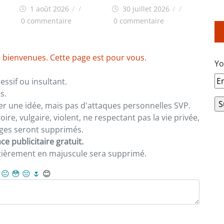
on
postes
pour les travaux
1 août 2026
/
/
30 juillet 2026
/
/
a
d’aménagement de la
0 commentaire
0 commentaire
zone industrielle de
FANDJE (PAZIF)
 bienvenues. Cette page est pour vous.
Yo
ssif ou insultant.
s.
er une idée, mais pas d'attaques personnelles SVP.
re, vulgaire, violent, ne respectant pas la vie privée,
sages seront supprimés.
e publicitaire gratuit.
ntièrement en majuscule sera supprimé.
😐
😳
😔
🌷
😊