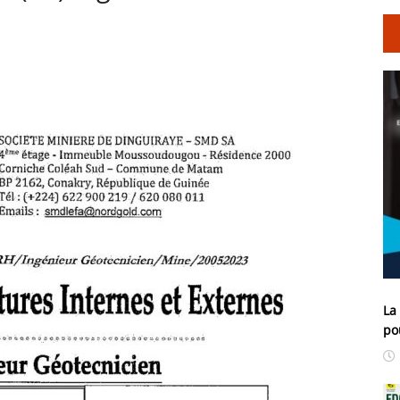
La
po