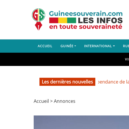
ACCUEIL
GUINÉE
INTERNATIONAL
RU
V
66e anniversaire de l’indépendance de la Côte 
Les dernières nouvelles
Accueil
>
Annonces