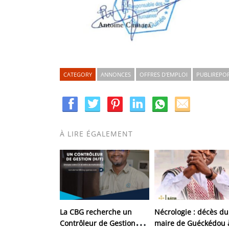
CATEGORY
ANNONCES
OFFRES D'EMPLOI
PUBLIREPO
À LIRE ÉGALEMENT
La CBG recherche un
Nécrologie : décès du
Contrôleur de Gestion
maire de Guéckédou 