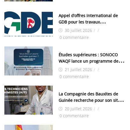
Appel d’offres international de
GDB pour les travaux
d’aménagement de la zone
30 juillet 2026
/
/
industrielle de FANDJE (PAZIF)
0 commentaire
Études supérieures : SONOCO
WAQF lance un programme de
bourses pour la Malaisie
21 juillet 2026
/
/
0 commentaire
La Compagnie des Bauxites de
Guinée recherche pour son site
de Kamsar des techniciens
20 juillet 2026
/
/
chimistes (H/F)
0 commentaire