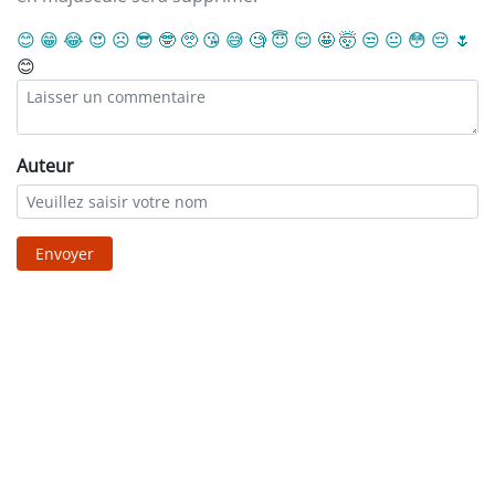
😊
😁
😂
😍
☹️
😎
🤓
🥺
😘
😅
🧐
😇
😌
🤩
🤯
😒
😐
😳
😔
🌷
😊
Auteur
Envoyer