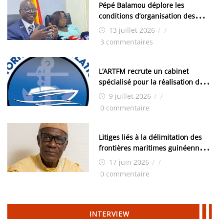
Pépé Balamou déplore les
conditions d’organisation des
examens nationaux : « Si ce sont
13 juillet 2026
/
/
les élections, on trouve tous les
3 commentaires
moyens logistiques »
L’ARTFM recrute un cabinet
spécialisé pour la réalisation des
études techniques
9 juillet 2026
/
/
0 commentaire
Litiges liés à la délimitation des
frontières maritimes guinéennes:
Idrissa Chérif écrit au ministre
17 juin 2026
/
/
des Hydrocarbures
0 commentaire
INTERVIEW