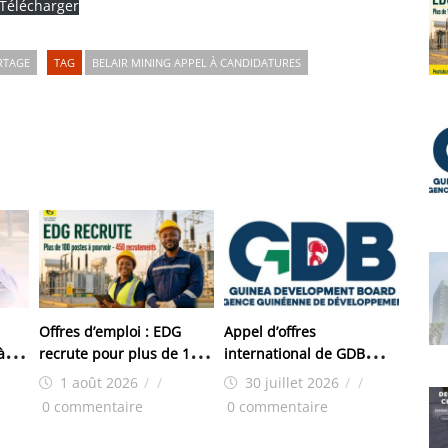
Télécharger
RTAGE
TAG
BELAIR MINING APPEL À CANDIDATURES
Offres d’emploi : EDG
Appel d’offres
à
recrute pour plus de 150
international de GDB
on
postes
pour les travaux
1 août 2026
/
/
30 juillet 2026
/
/
a
d’aménagement de la
0 commentaire
0 commentaire
zone industrielle de
FANDJE (PAZIF)