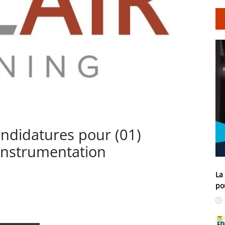
andidatures pour (01)
 Instrumentation
La
po