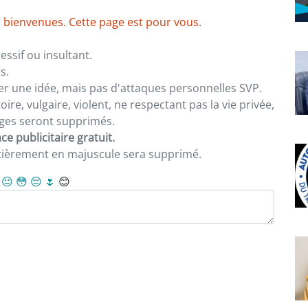
 bienvenues. Cette page est pour vous.
ssif ou insultant.
s.
er une idée, mais pas d'attaques personnelles SVP.
re, vulgaire, violent, ne respectant pas la vie privée,
sages seront supprimés.
e publicitaire gratuit.
ntièrement en majuscule sera supprimé.
😐
😳
😔
🌷
😊