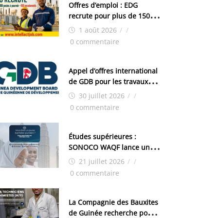
Offres d’emploi : EDG
recrute pour plus de 150
postes
1 août 2026
/
/
0 commentaire
Appel d’offres international
de GDB pour les travaux
d’aménagement de la zone
30 juillet 2026
/
/
industrielle de FANDJE
0 commentaire
(PAZIF)
Études supérieures :
SONOCO WAQF lance un
programme de bourses
21 juillet 2026
/
/
pour la Malaisie
0 commentaire
La Compagnie des Bauxites
de Guinée recherche pour