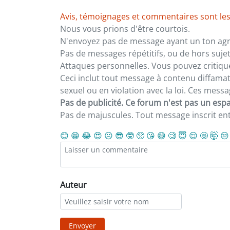
Avis, témoignages et commentaires sont les
Nous vous prions d'être courtois.
N'envoyez pas de message ayant un ton agre
Pas de messages répétitifs, ou de hors sujet
Attaques personnelles. Vous pouvez critiqu
Ceci inclut tout message à contenu diffamatoi
sexuel ou en violation avec la loi. Ces mes
Pas de publicité. Ce forum n'est pas un espac
Pas de majuscules. Tout message inscrit e
😊
😁
😂
😍
☹️
😎
🤓
🥺
😘
😅
🧐
😇
😌
🤩
🤯
😒
Auteur
Envoyer