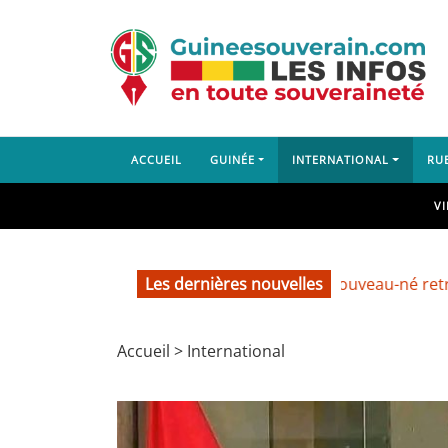
ACCUEIL
GUINÉE
INTERNATIONAL
RU
V
Les dernières nouvelles
Labé : un nouveau-né retrouvé da
Accueil
>
International