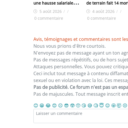
une hausse salariale
de terrain fait 14 mor
historique
dans un monastère
5 août 2026
/
/
4 août 2026
/
/
0 commentaire
0 commentaire
Avis, témoignages et commentaires sont les
Nous vous prions d'être courtois.
N'envoyez pas de message ayant un ton agre
Pas de messages répétitifs, ou de hors sujet
Attaques personnelles. Vous pouvez critiqu
Ceci inclut tout message à contenu diffamatoi
sexuel ou en violation avec la loi. Ces mes
Pas de publicité. Ce forum n'est pas un espac
Pas de majuscules. Tout message inscrit e
😊
😁
😂
😍
☹️
😎
🤓
🥺
😘
😅
🧐
😇
😌
🤩
🤯
😒