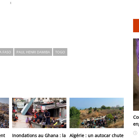
A FASO
PAUL HENRI DAMIBA
TOGO
Co
en
ent
Inondations au Ghana : la
Algérie : un autocar chute