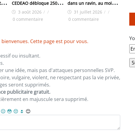
ts
CEDEAO débloque 250
dans un ravin, au moins
000 dollars pour les
25 morts
3 août 2026
/
/
31 juillet 2026
/
/
victimes
0 commentaire
0 commentaire
Yo
 bienvenues. Cette page est pour vous.
ssif ou insultant.
s.
er une idée, mais pas d'attaques personnelles SVP.
re, vulgaire, violent, ne respectant pas la vie privée,
sages seront supprimés.
e publicitaire gratuit.
ntièrement en majuscule sera supprimé.
😐
😳
😔
🌷
😊