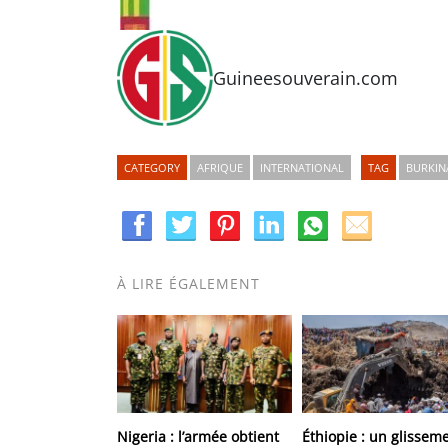
Guineesouverain.com
CATEGORY
AFRIQUE
INTERNATIONAL
TAG
BURKIN
À LIRE ÉGALEMENT
Nigeria : l’armée obtient
Éthiopie : un glissem