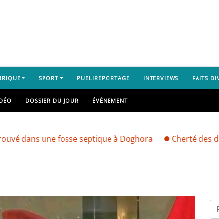
BRIQUE
SPORT
PUBLIREPORTAGE
INTERVIEWS
FAITS DI
IDÉO
DOSSIER DU JOUR
ÉVÉNEMENT
ns une fosse septique à Doghora
Cherté des denrées a