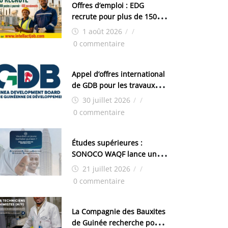
Offres d’emploi : EDG
recrute pour plus de 150
postes
1 août 2026
/
/
0 commentaire
Appel d’offres international
de GDB pour les travaux
d’aménagement de la zone
30 juillet 2026
/
/
industrielle de FANDJE
0 commentaire
(PAZIF)
Études supérieures :
SONOCO WAQF lance un
programme de bourses
21 juillet 2026
/
/
pour la Malaisie
0 commentaire
La Compagnie des Bauxites
de Guinée recherche pour