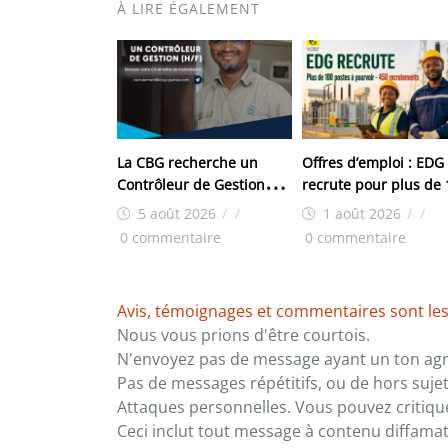
À LIRE ÉGALEMENT
La CBG recherche un
Offres d’emploi : EDG
Contrôleur de Gestion
recrute pour plus de
(H/F) pour son site de
postes
5 août 2026
/
/
1 août 2026
/
/
Kamsar
0 commentaire
0 commentaire
Avis, témoignages et commentaires sont les
Nous vous prions d'être courtois.
N'envoyez pas de message ayant un ton agre
Pas de messages répétitifs, ou de hors sujet
Attaques personnelles. Vous pouvez critiqu
Ceci inclut tout message à contenu diffamatoi