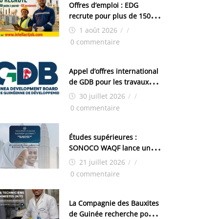
Offres d’emploi : EDG
recrute pour plus de 150
postes
1 août 2026
/
/
0 commentaire
Appel d’offres international
de GDB pour les travaux
d’aménagement de la zone
30 juillet 2026
/
/
industrielle de FANDJE
0 commentaire
(PAZIF)
Études supérieures :
SONOCO WAQF lance un
programme de bourses
21 juillet 2026
/
/
pour la Malaisie
0 commentaire
La Compagnie des Bauxites
de Guinée recherche pour