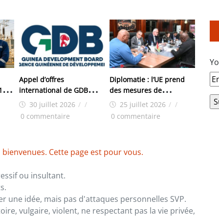
Yo
Appel d’offres
Diplomatie : l’UE prend
 150
international de GDB
des mesures de
pour les travaux
restrictions contre la
30 juillet 2026
/
/
25 juillet 2026
/
/
d’aménagement de la
Guinée : Conakry riposte
0 commentaire
0 commentaire
zone industrielle de
FANDJE (PAZIF)
 bienvenues. Cette page est pour vous.
ssif ou insultant.
s.
er une idée, mais pas d'attaques personnelles SVP.
re, vulgaire, violent, ne respectant pas la vie privée,