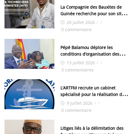
La Compagnie des Bauxites de
Guinée recherche pour son site
de Kamsar des techniciens
20 juillet 2026
/
/
chimistes (H/F)
0 commentaire
Pépé Balamou déplore les
conditions d’organisation des
examens nationaux : « Si ce sont
13 juillet 2026
/
/
les élections, on trouve tous les
3 commentaires
moyens logistiques »
L’ARTFM recrute un cabinet
spécialisé pour la réalisation des
études techniques
9 juillet 2026
/
/
0 commentaire
Litiges liés à la délimitation des