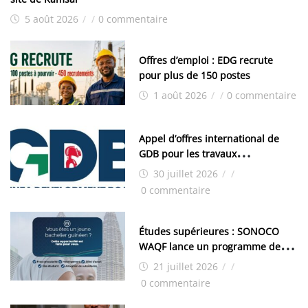
5 août 2026
/
/
0 commentaire
Offres d’emploi : EDG recrute
pour plus de 150 postes
1 août 2026
/
/
0 commentaire
Appel d’offres international de
GDB pour les travaux
d’aménagement de la zone
30 juillet 2026
/
/
industrielle de FANDJE (PAZIF)
0 commentaire
Études supérieures : SONOCO
WAQF lance un programme de
bourses pour la Malaisie
21 juillet 2026
/
/
0 commentaire