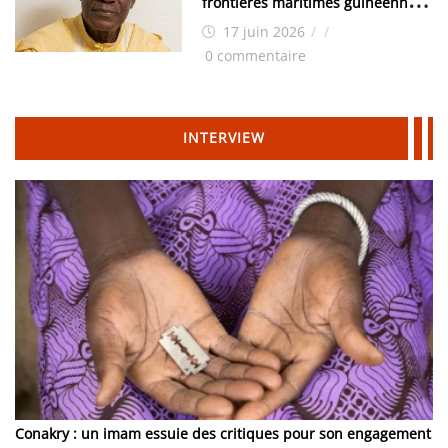
frontières maritimes guinéennes:
Idrissa Chérif écrit au ministre
17 juin 2026
/
/
des Hydrocarbures
0 commentaire
INTERVIEW
Conakry : un imam essuie des critiques pour son engagement