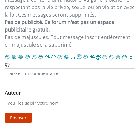
respectant pas la vie privée, sexuel ou en violation avec
la loi. Ces messages seront supprimés.
Pas de publicité. Ce forum n'est pas un espace
publicitaire gratuit.
Pas de majuscules. Tout message inscrit entièrement
en majuscule sera supprimé.
😊
😁
😂
😍
☹️
😎
🤓
🥺
😘
😅
🧐
😇
😌
🤩
🤯
😒
😐
😳
😔
🌷
😊
Auteur
Envoyer