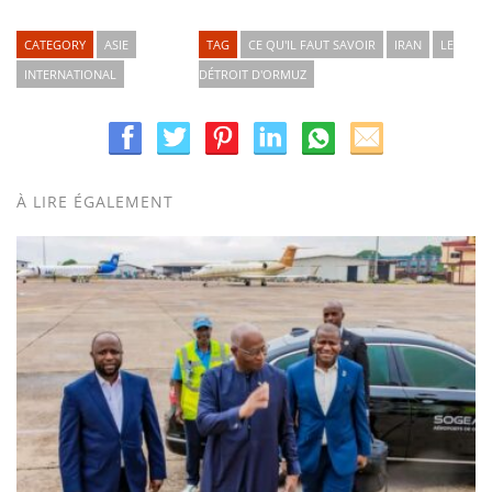
CATEGORY
ASIE
TAG
CE QU'IL FAUT SAVOIR
IRAN
LE
INTERNATIONAL
DÉTROIT D'ORMUZ
À LIRE ÉGALEMENT