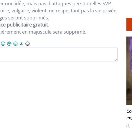
er une idée, mais pas d'attaques personnelles SVP.
re, vulgaire, violent, ne respectant pas la vie privée,
sages seront supprimés.
e publicitaire gratuit.
ntièrement en majuscule sera supprimé.
😐
😳
😔
🌷
😊
Co
en