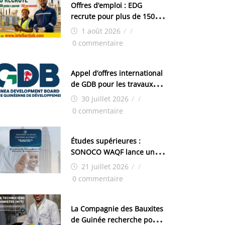
Offres d’emploi : EDG
recrute pour plus de 150
postes
1 août 2026
/
/
0 commentaire
Appel d’offres international
de GDB pour les travaux
d’aménagement de la zone
30 juillet 2026
/
/
industrielle de FANDJE
0 commentaire
(PAZIF)
Études supérieures :
SONOCO WAQF lance un
programme de bourses
21 juillet 2026
/
/
pour la Malaisie
0 commentaire
La Compagnie des Bauxites
de Guinée recherche pour