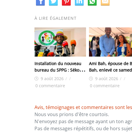
À LIRE ÉGALEMENT
Installation du nouveau
Ami Bah, épouse de B
bureau du SPPG : Sékou
Bah, enlevé ce samedi
Jamal Pendessa plaide
Je suis extrêmement
9 août 2026
/
/
9 août 2026
/
/
pour la réouverture des
inquiète pour lui.»
0 commentaire
0 commentaire
médias fermés
Avis, témoignages et commentaires sont les
Nous vous prions d'être courtois.
N'envoyez pas de message ayant un ton agre
Pas de messages répétitifs, ou de hors sujet