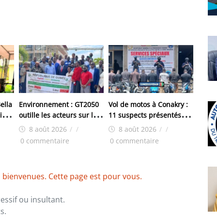
ella
Environnement : GT2050
Vol de motos à Conakry :
 :«
outille les acteurs sur les
11 suspects présentés à
pertes et dommages liés
la presse par les Services
8 août 2026
/
/
8 août 2026
/
/
au changement
spéciaux
0 commentaire
0 commentaire
climatique
 bienvenues. Cette page est pour vous.
ssif ou insultant.
s.