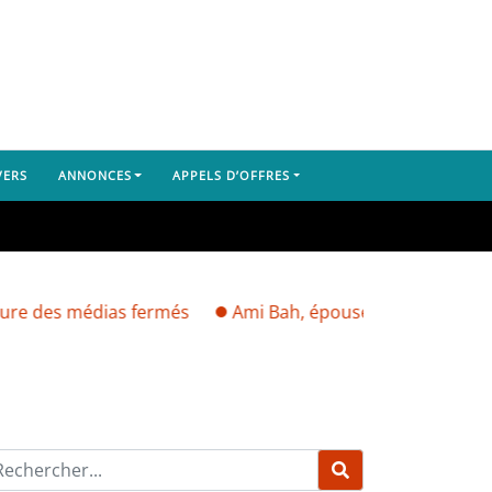
VERS
ANNONCES
APPELS D’OFFRES
 médias fermés
Ami Bah, épouse de Bella Bah, enlevé ce 