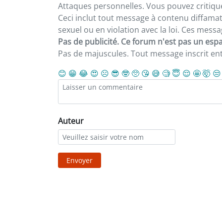
Attaques personnelles. Vous pouvez critiqu
Ceci inclut tout message à contenu diffamatoi
sexuel ou en violation avec la loi. Ces mes
Pas de publicité. Ce forum n'est pas un espac
Pas de majuscules. Tout message inscrit e
😊
😁
😂
😍
☹️
😎
🤓
🥺
😘
😅
🧐
😇
😌
🤩
🤯
😒
Auteur
Envoyer