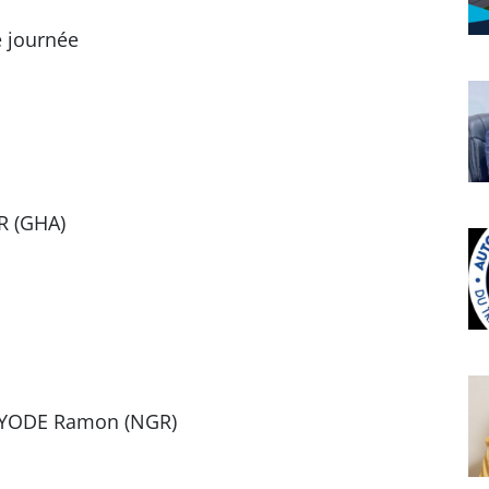
e journée
R (GHA)
AYODE Ramon (NGR)