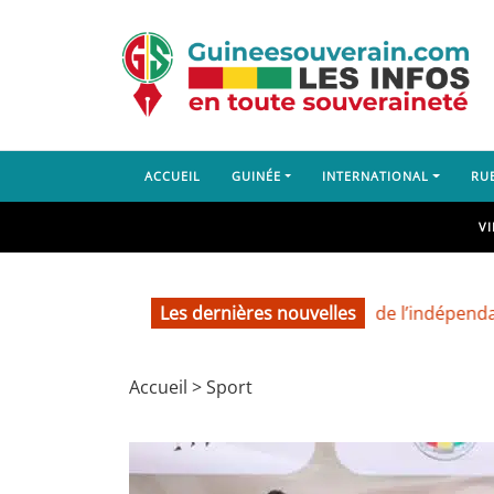
ACCUEIL
GUINÉE
INTERNATIONAL
RU
V
66e anniversaire de l’indépendance de 
Les dernières nouvelles
Accueil
>
Sport