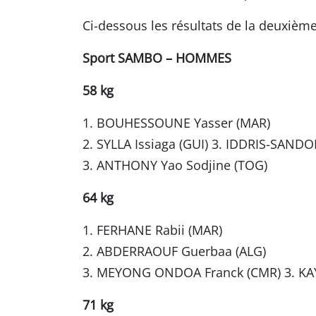
Ci-dessous les résultats de la deuxièm
Sport SAMBO – HOMMES
58 kg
1. BOUHESSOUNE Yasser (MAR)
2. SYLLA Issiaga (GUI) 3. IDDRIS-SANDO
3. ANTHONY Yao Sodjine (TOG)
64 kg
1. FERHANE Rabii (MAR)
2. ABDERRAOUF Guerbaa (ALG)
3. MEYONG ONDOA Franck (CMR) 3. K
71 kg