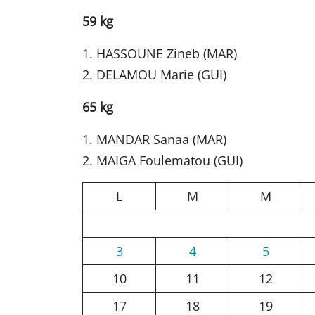
59 kg
1. HASSOUNE Zineb (MAR)
2. DELAMOU Marie (GUI)
65 kg
1. MANDAR Sanaa (MAR)
2. MAIGA Foulematou (GUI)
L
M
M
3
4
5
10
11
12
17
18
19