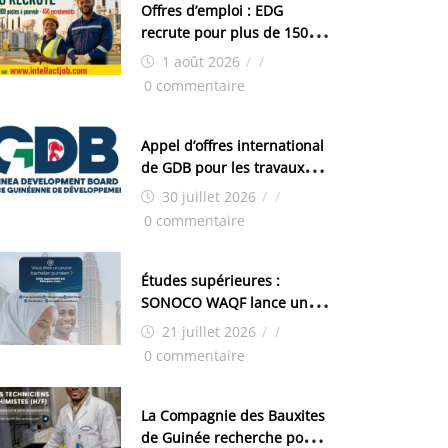
Offres d’emploi : EDG
recrute pour plus de 150
postes
1 août 2026
/
/
0 commentaire
Appel d’offres international
de GDB pour les travaux
d’aménagement de la zone
30 juillet 2026
/
/
industrielle de FANDJE
0 commentaire
(PAZIF)
Études supérieures :
SONOCO WAQF lance un
programme de bourses
21 juillet 2026
/
/
pour la Malaisie
0 commentaire
La Compagnie des Bauxites
de Guinée recherche pour