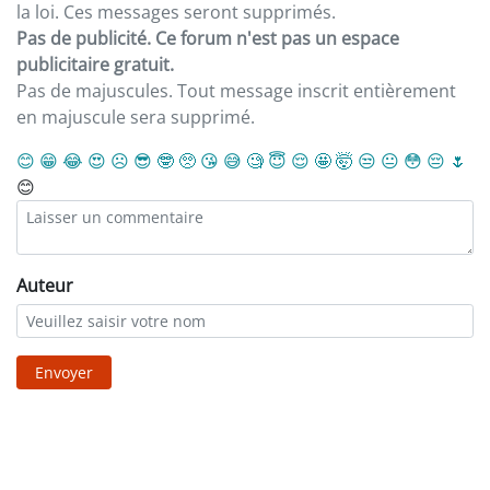
la loi. Ces messages seront supprimés.
Pas de publicité. Ce forum n'est pas un espace
publicitaire gratuit.
Pas de majuscules. Tout message inscrit entièrement
en majuscule sera supprimé.
😊
😁
😂
😍
☹️
😎
🤓
🥺
😘
😅
🧐
😇
😌
🤩
🤯
😒
😐
😳
😔
🌷
😊
Auteur
Envoyer