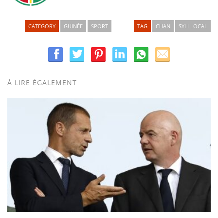
CATEGORY
GUINÉE
SPORT
TAG
CHAN
SYLI LOCAL
À LIRE ÉGALEMENT