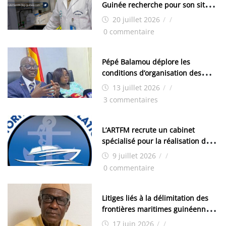
Guinée recherche pour son site
de Kamsar des techniciens
20 juillet 2026
/
/
chimistes (H/F)
0 commentaire
Pépé Balamou déplore les
conditions d’organisation des
examens nationaux : « Si ce sont
13 juillet 2026
/
/
les élections, on trouve tous les
3 commentaires
moyens logistiques »
L’ARTFM recrute un cabinet
spécialisé pour la réalisation des
études techniques
9 juillet 2026
/
/
0 commentaire
Litiges liés à la délimitation des
frontières maritimes guinéennes:
Idrissa Chérif écrit au ministre
17 juin 2026
/
/