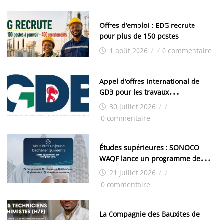
Offres d’emploi : EDG recrute
pour plus de 150 postes
1 août 2026
/
/
0 commentaire
Appel d’offres international de
GDB pour les travaux
d’aménagement de la zone
30 juillet 2026
/
/
industrielle de FANDJE (PAZIF)
0 commentaire
Études supérieures : SONOCO
WAQF lance un programme de
bourses pour la Malaisie
21 juillet 2026
/
/
0 commentaire
La Compagnie des Bauxites de