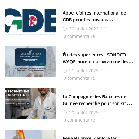
Appel d’offres international de
GDB pour les travaux
d’aménagement de la zone
30 juillet 2026
/
/
industrielle de FANDJE (PAZIF)
0 commentaire
Études supérieures : SONOCO
WAQF lance un programme de
bourses pour la Malaisie
21 juillet 2026
/
/
0 commentaire
La Compagnie des Bauxites de
Guinée recherche pour son site
de Kamsar des techniciens
20 juillet 2026
/
/
chimistes (H/F)
0 commentaire
Pépé Balamou déplore les