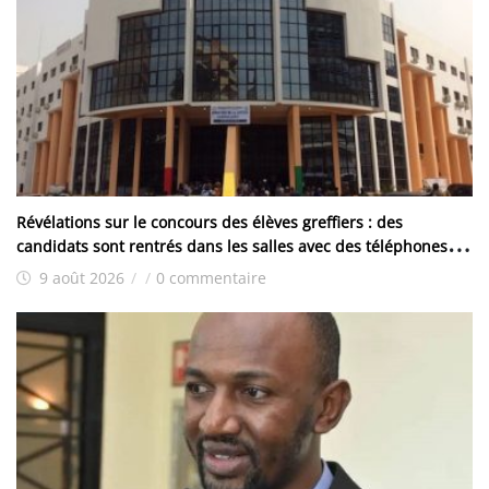
Révélations sur le concours des élèves greffiers : des
candidats sont rentrés dans les salles avec des téléphones et
d’autres ont reçu les traités
9 août 2026
/
/
0 commentaire