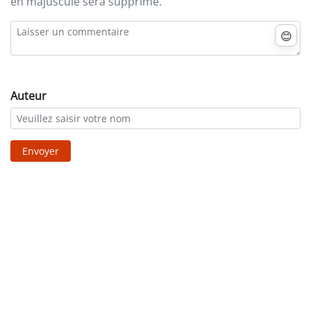
en majuscule sera supprimé.
😊
Auteur
Envoyer