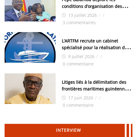
conditions d’organisation des
examens nationaux : « Si ce sont
13 juillet 2026
/
/
les élections, on trouve tous les
3 commentaires
moyens logistiques »
L’ARTFM recrute un cabinet
spécialisé pour la réalisation des
études techniques
9 juillet 2026
/
/
0 commentaire
Litiges liés à la délimitation des
frontières maritimes guinéennes:
Idrissa Chérif écrit au ministre
17 juin 2026
/
/
des Hydrocarbures
0 commentaire
INTERVIEW