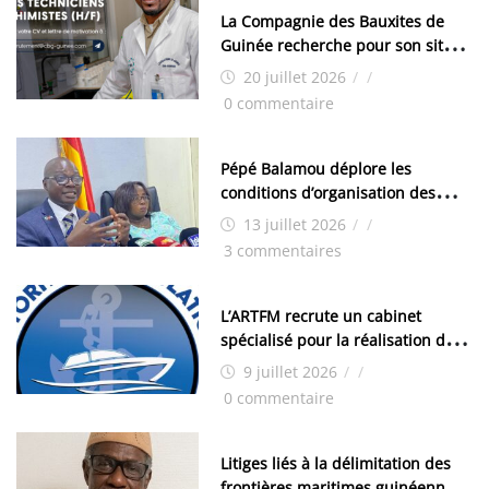
La Compagnie des Bauxites de
Guinée recherche pour son site
de Kamsar des techniciens
20 juillet 2026
/
/
chimistes (H/F)
0 commentaire
Pépé Balamou déplore les
conditions d’organisation des
examens nationaux : « Si ce sont
13 juillet 2026
/
/
les élections, on trouve tous les
3 commentaires
moyens logistiques »
L’ARTFM recrute un cabinet
spécialisé pour la réalisation des
études techniques
9 juillet 2026
/
/
0 commentaire
Litiges liés à la délimitation des
frontières maritimes guinéennes: