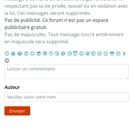
respectant pas la vie privée, sexuel ou en violation avec
la loi. Ces messages seront supprimés.
Pas de publicité. Ce forum n'est pas un espace
publicitaire gratuit.
Pas de majuscules. Tout message inscrit entièrement
en majuscule sera supprimé.
😊
😁
😂
😍
☹️
😎
🤓
🥺
😘
😅
🧐
😇
😌
🤩
🤯
😒
😐
😳
😔
🌷
😊
Auteur
Envoyer