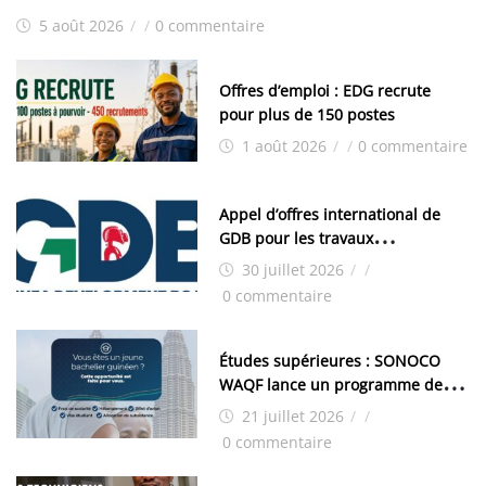
5 août 2026
/
/
0 commentaire
Offres d’emploi : EDG recrute
pour plus de 150 postes
1 août 2026
/
/
0 commentaire
Appel d’offres international de
GDB pour les travaux
d’aménagement de la zone
30 juillet 2026
/
/
industrielle de FANDJE (PAZIF)
0 commentaire
Études supérieures : SONOCO
WAQF lance un programme de
bourses pour la Malaisie
21 juillet 2026
/
/
0 commentaire