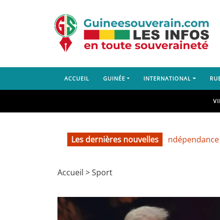
ACCUEIL
GUINÉE
INTERNATIONAL
RU
V
66e anniversaire de l’indépendance de la C
Les dernières nouvelles
Accueil
>
Sport