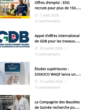
Offres d’emploi : EDG
recrute pour plus de 150
postes
1 août 2026
/
/
0 commentaire
Appel d’offres international
de GDB pour les travaux
d’aménagement de la zone
30 juillet 2026
/
/
industrielle de FANDJE
0 commentaire
(PAZIF)
Études supérieures :
SONOCO WAQF lance un
programme de bourses
21 juillet 2026
/
/
pour la Malaisie
0 commentaire
La Compagnie des Bauxites
de Guinée recherche pour