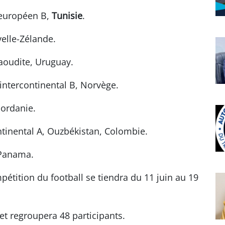
 européen B,
Tunisie
.
velle-Zélande.
saoudite, Uruguay.
 intercontinental B, Norvège.
 Jordanie.
ntinental A, Ouzbékistan, Colombie.
 Panama.
pétition du football se tiendra du 11 juin au 19
 et regroupera 48 participants.