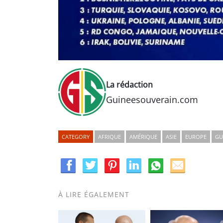
La rédaction
Guineesouverain.com
CATEGORY
AFRIQUE
AMÉRIQUE
ASIE
EUROPE
GU
À LIRE ÉGALEMENT