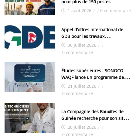
pour plus de 150 postes
1 août 2026
/
/
0 commentaire
Appel d’offres international de
GDB pour les travaux
d’aménagement de la zone
30 juillet 2026
/
/
industrielle de FANDJE (PAZIF)
0 commentaire
Études supérieures : SONOCO
WAQF lance un programme de
bourses pour la Malaisie
21 juillet 2026
/
/
0 commentaire
La Compagnie des Bauxites de
Guinée recherche pour son site
de Kamsar des techniciens
20 juillet 2026
/
/
chimistes (H/F)
0 commentaire