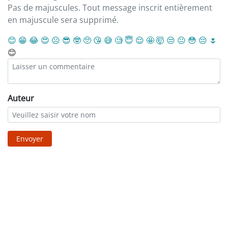
Pas de majuscules. Tout message inscrit entièrement
en majuscule sera supprimé.
😊
😁
😂
😍
☹️
😎
🤓
🥺
😘
😅
🧐
😇
😌
🤩
🤯
😒
😐
😳
😔
🌷
😊
Auteur
Envoyer