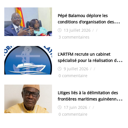
Pépé Balamou déplore les
conditions d’organisation des
examens nationaux : « Si ce sont
13 juillet 2026
/
/
les élections, on trouve tous les
3 commentaires
moyens logistiques »
L’ARTFM recrute un cabinet
spécialisé pour la réalisation des
études techniques
9 juillet 2026
/
/
0 commentaire
Litiges liés à la délimitation des
frontières maritimes guinéennes:
Idrissa Chérif écrit au ministre
17 juin 2026
/
/
des Hydrocarbures
0 commentaire