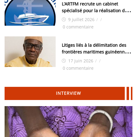
L’ARTFM recrute un cabinet
spécialisé pour la réalisation des
études techniques
9 juillet 2026
/
/
0 commentaire
Litiges liés à la délimitation des
frontières maritimes guinéennes:
Idrissa Chérif écrit au ministre
17 juin 2026
/
/
des Hydrocarbures
0 commentaire
INTERVIEW