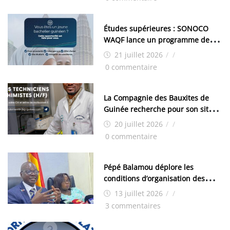
Études supérieures : SONOCO
WAQF lance un programme de
bourses pour la Malaisie
21 juillet 2026
/
/
0 commentaire
La Compagnie des Bauxites de
Guinée recherche pour son site
de Kamsar des techniciens
20 juillet 2026
/
/
chimistes (H/F)
0 commentaire
Pépé Balamou déplore les
conditions d’organisation des
examens nationaux : « Si ce sont
13 juillet 2026
/
/
les élections, on trouve tous les
3 commentaires
moyens logistiques »