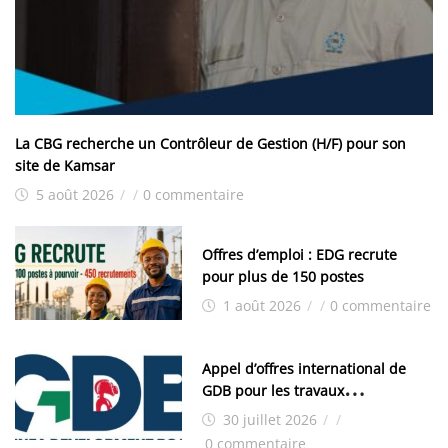
La CBG recherche un Contrôleur de Gestion (H/F) pour son
site de Kamsar
5 août 2026
/
/
0 commentaire
Offres d’emploi : EDG recrute
pour plus de 150 postes
1 août 2026
/
/
0 commentaire
Appel d’offres international de
GDB pour les travaux
d’aménagement de la zone
30 juillet 2026
/
/
industrielle de FANDJE (PAZIF)
0 commentaire