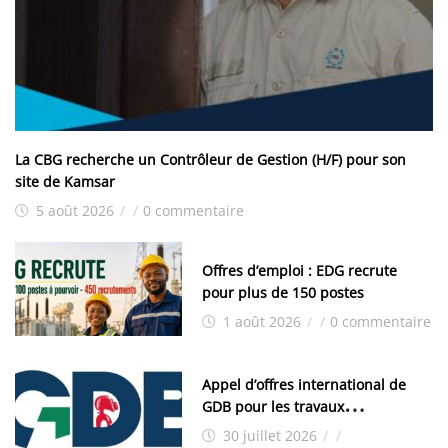
La CBG recherche un Contrôleur de Gestion (H/F) pour son
site de Kamsar
5 août 2026
/
/
0 commentaire
Offres d’emploi : EDG recrute
pour plus de 150 postes
1 août 2026
/
/
0 commentaire
Appel d’offres international de
GDB pour les travaux
d’aménagement de la zone
30 juillet 2026
/
/