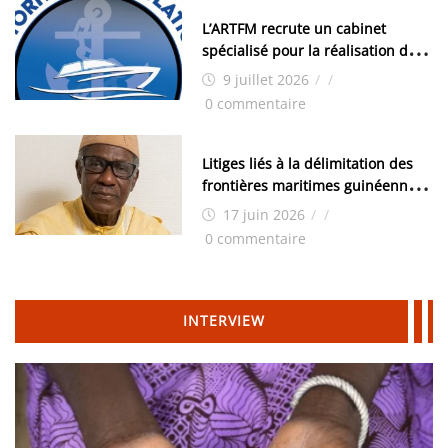
L’ARTFM recrute un cabinet
spécialisé pour la réalisation des
études techniques
9 juillet 2026
/
/
0 commentaire
Litiges liés à la délimitation des
frontières maritimes guinéennes:
Idrissa Chérif écrit au ministre
17 juin 2026
/
/
des Hydrocarbures
0 commentaire
INTERVIEW