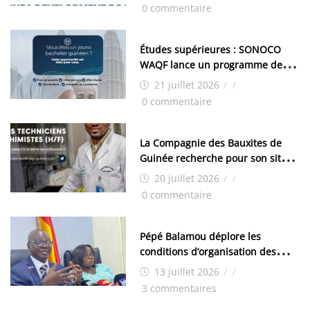
industrielle de FANDJE (PAZIF)
0 commentaire
Études supérieures : SONOCO
WAQF lance un programme de
bourses pour la Malaisie
21 juillet 2026
/
/
0 commentaire
La Compagnie des Bauxites de
Guinée recherche pour son site
de Kamsar des techniciens
20 juillet 2026
/
/
chimistes (H/F)
0 commentaire
Pépé Balamou déplore les
conditions d’organisation des
examens nationaux : « Si ce sont
13 juillet 2026
/
/
les élections, on trouve tous les
3 commentaires
moyens logistiques »