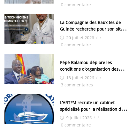
0 commentaire
La Compagnie des Bauxites de
Guinée recherche pour son site
de Kamsar des techniciens
20 juillet 2026
/
/
chimistes (H/F)
0 commentaire
Pépé Balamou déplore les
conditions d’organisation des
examens nationaux : « Si ce sont
13 juillet 2026
/
/
les élections, on trouve tous les
3 commentaires
moyens logistiques »
L’ARTFM recrute un cabinet
spécialisé pour la réalisation des
études techniques
9 juillet 2026
/
/
0 commentaire