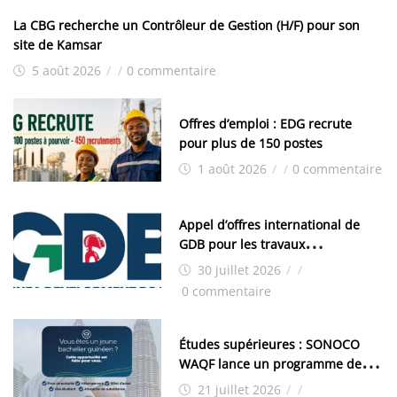
La CBG recherche un Contrôleur de Gestion (H/F) pour son
site de Kamsar
5 août 2026
/
/
0 commentaire
Offres d’emploi : EDG recrute
pour plus de 150 postes
1 août 2026
/
/
0 commentaire
Appel d’offres international de
GDB pour les travaux
d’aménagement de la zone
30 juillet 2026
/
/
industrielle de FANDJE (PAZIF)
0 commentaire
Études supérieures : SONOCO
WAQF lance un programme de
bourses pour la Malaisie
21 juillet 2026
/
/