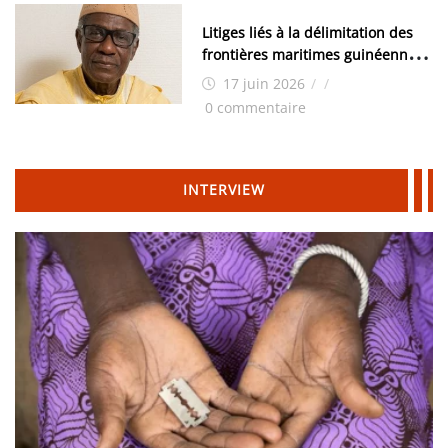
Litiges liés à la délimitation des
frontières maritimes guinéennes:
Idrissa Chérif écrit au ministre
17 juin 2026
/
/
des Hydrocarbures
0 commentaire
INTERVIEW