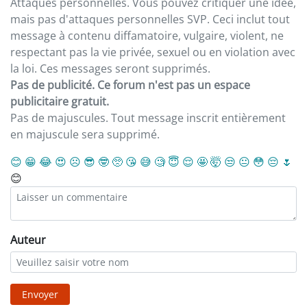
Attaques personnelles. Vous pouvez critiquer une idée,
mais pas d'attaques personnelles SVP. Ceci inclut tout
message à contenu diffamatoire, vulgaire, violent, ne
respectant pas la vie privée, sexuel ou en violation avec
la loi. Ces messages seront supprimés.
Pas de publicité. Ce forum n'est pas un espace
publicitaire gratuit.
Pas de majuscules. Tout message inscrit entièrement
en majuscule sera supprimé.
😊
😁
😂
😍
☹️
😎
🤓
🥺
😘
😅
🧐
😇
😌
🤩
🤯
😒
😐
😳
😔
🌷
😊
Auteur
Envoyer