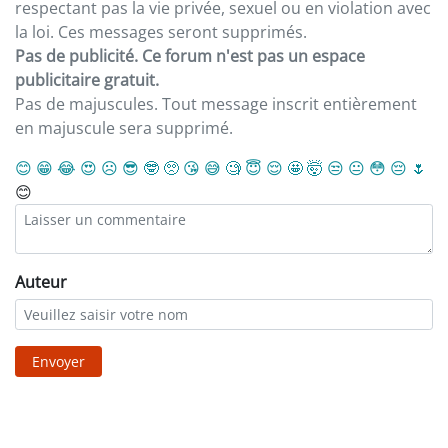
respectant pas la vie privée, sexuel ou en violation avec
la loi. Ces messages seront supprimés.
Pas de publicité. Ce forum n'est pas un espace
publicitaire gratuit.
Pas de majuscules. Tout message inscrit entièrement
en majuscule sera supprimé.
😊
😁
😂
😍
☹️
😎
🤓
🥺
😘
😅
🧐
😇
😌
🤩
🤯
😒
😐
😳
😔
🌷
😊
Auteur
Envoyer