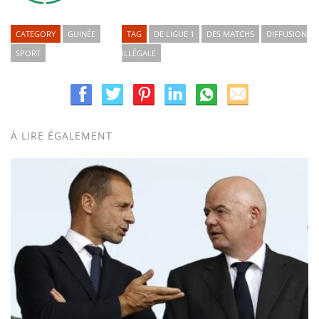
CATEGORY
GUINÉE
TAG
DE LIGUE 1
DES MATCHS
DIFFUSION
SPORT
ILLÉGALE
À LIRE ÉGALEMENT