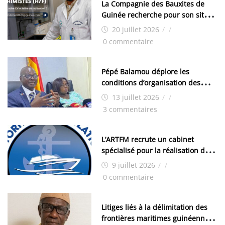
La Compagnie des Bauxites de
Guinée recherche pour son site
de Kamsar des techniciens
20 juillet 2026
/
/
chimistes (H/F)
0 commentaire
Pépé Balamou déplore les
conditions d’organisation des
examens nationaux : « Si ce sont
13 juillet 2026
/
/
les élections, on trouve tous les
3 commentaires
moyens logistiques »
L’ARTFM recrute un cabinet
spécialisé pour la réalisation des
études techniques
9 juillet 2026
/
/
0 commentaire
Litiges liés à la délimitation des
frontières maritimes guinéennes: