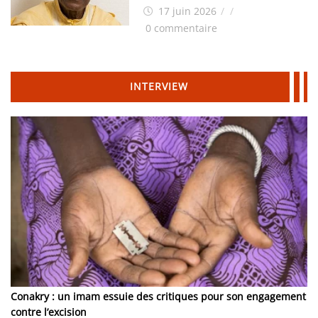
Idrissa Chérif écrit au ministre
17 juin 2026
/
/
des Hydrocarbures
0 commentaire
INTERVIEW
Conakry : un imam essuie des critiques pour son engagement
contre l’excision