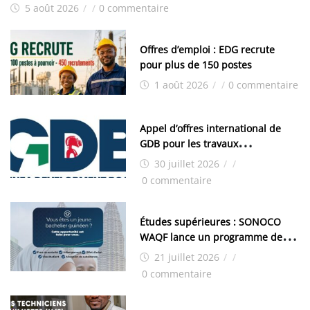
5 août 2026
/
/
0 commentaire
Offres d’emploi : EDG recrute
pour plus de 150 postes
1 août 2026
/
/
0 commentaire
Appel d’offres international de
GDB pour les travaux
d’aménagement de la zone
30 juillet 2026
/
/
industrielle de FANDJE (PAZIF)
0 commentaire
Études supérieures : SONOCO
WAQF lance un programme de
bourses pour la Malaisie
21 juillet 2026
/
/
0 commentaire