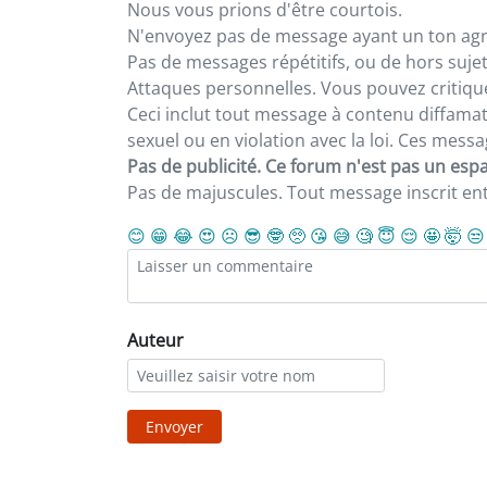
Nous vous prions d'être courtois.
N'envoyez pas de message ayant un ton agre
Pas de messages répétitifs, ou de hors sujet
Attaques personnelles. Vous pouvez critiqu
Ceci inclut tout message à contenu diffamatoi
sexuel ou en violation avec la loi. Ces mes
Pas de publicité. Ce forum n'est pas un espac
Pas de majuscules. Tout message inscrit e
😊
😁
😂
😍
☹️
😎
🤓
🥺
😘
😅
🧐
😇
😌
🤩
🤯
😒
Auteur
Envoyer