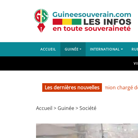
ACCUEIL
GUINÉE
INTERNATIONAL
RU
V
Les dernières nouvelles
Dubréka : un camion chargé de sable
Accueil
>
Guinée
>
Société