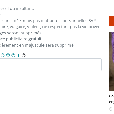
ssif ou insultant.
s.
er une idée, mais pas d'attaques personnelles SVP.
re, vulgaire, violent, ne respectant pas la vie privée,
sages seront supprimés.
e publicitaire gratuit.
ntièrement en majuscule sera supprimé.
😐
😳
😔
🌷
😊
Co
en