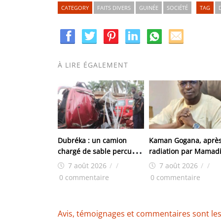
CATEGORY
FAITS DIVERS
GUINÉE
SOCIÉTÉ
TAG
À LIRE ÉGALEMENT
Dubréka : un camion
Kaman Gogana, après
chargé de sable percute
radiation par Mamad
violemment un véhicule
Doumbouya : « On m’
7 août 2026
/
/
7 août 2026
/
/
de boissons à Kenendé
retiré ma robe, pas 
0 commentaire
0 commentaire
dignité»
Avis, témoignages et commentaires sont les