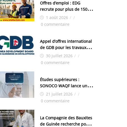
Offres d’emploi : EDG
recrute pour plus de 150
postes
1 août 2026
/
/
0 commentaire
Appel d’offres international
de GDB pour les travaux
d’aménagement de la zone
30 juillet 2026
/
/
industrielle de FANDJE
0 commentaire
(PAZIF)
Études supérieures :
SONOCO WAQF lance un
programme de bourses
21 juillet 2026
/
/
pour la Malaisie
0 commentaire
La Compagnie des Bauxites
de Guinée recherche pour