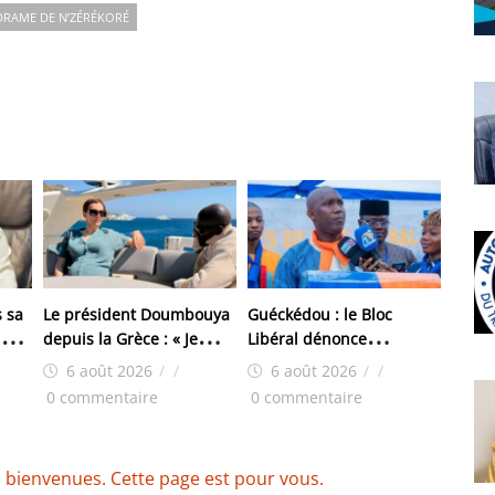
DRAME DE N’ZÉRÉKORÉ
 sa
Le président Doumbouya
Guéckédou : le Bloc
i
depuis la Grèce : « Je
Libéral dénonce
a
reste, où que je sois, au
l’arrestation de trois de
6 août 2026
/
/
6 août 2026
/
/
ma
service exclusif de notre
ses responsables
0 commentaire
0 commentaire
pays et de son peuple »
 bienvenues. Cette page est pour vous.