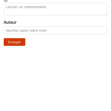
😊
Auteur
Envoyer