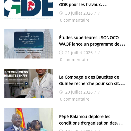
GDB pour les travaux
d’aménagement de la zone
30 juillet 2026
/
/
industrielle de FANDJE (PAZIF)
0 commentaire
Études supérieures : SONOCO
WAQF lance un programme de
bourses pour la Malaisie
21 juillet 2026
/
/
0 commentaire
La Compagnie des Bauxites de
Guinée recherche pour son site
de Kamsar des techniciens
20 juillet 2026
/
/
chimistes (H/F)
0 commentaire
Pépé Balamou déplore les
conditions d’organisation des
examens nationaux : « Si ce sont