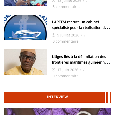
13 juillet 2026
/
/
les élections, on trouve tous les
3 commentaires
moyens logistiques »
L’ARTFM recrute un cabinet
spécialisé pour la réalisation des
études techniques
9 juillet 2026
/
/
0 commentaire
Litiges liés à la délimitation des
frontières maritimes guinéennes:
Idrissa Chérif écrit au ministre
17 juin 2026
/
/
des Hydrocarbures
0 commentaire
INTERVIEW