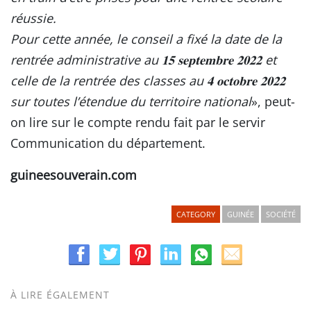
réussie.
Pour cette année, le conseil a fixé la date de la
rentrée administrative au 𝟏𝟓 𝐬𝐞𝐩𝐭𝐞𝐦𝐛𝐫𝐞 𝟐𝟎𝟐𝟐 et
celle de la rentrée des classes au 𝟒 𝐨𝐜𝐭𝐨𝐛𝐫𝐞 𝟐𝟎𝟐𝟐
sur toutes l’étendue du territoire national
», peut-
on lire sur le compte rendu fait par le servir
Communication du département.
guineesouverain.com
CATEGORY
GUINÉE
SOCIÉTÉ
À LIRE ÉGALEMENT