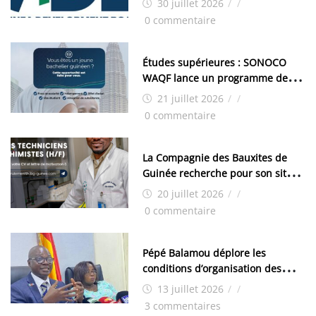
30 juillet 2026
/
/
industrielle de FANDJE (PAZIF)
0 commentaire
Études supérieures : SONOCO
WAQF lance un programme de
bourses pour la Malaisie
21 juillet 2026
/
/
0 commentaire
La Compagnie des Bauxites de
Guinée recherche pour son site
de Kamsar des techniciens
20 juillet 2026
/
/
chimistes (H/F)
0 commentaire
Pépé Balamou déplore les
conditions d’organisation des
examens nationaux : « Si ce sont
13 juillet 2026
/
/
les élections, on trouve tous les
3 commentaires
moyens logistiques »