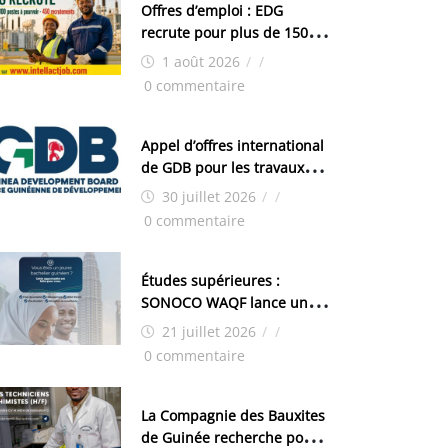
Offres d’emploi : EDG
recrute pour plus de 150
postes
1 août 2026
/
/
0 commentaire
Appel d’offres international
de GDB pour les travaux
d’aménagement de la zone
30 juillet 2026
/
/
industrielle de FANDJE
0 commentaire
(PAZIF)
Études supérieures :
SONOCO WAQF lance un
programme de bourses
21 juillet 2026
/
/
pour la Malaisie
0 commentaire
La Compagnie des Bauxites
de Guinée recherche pour