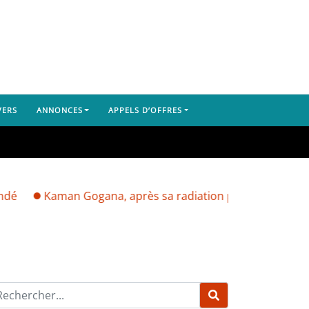
VERS
ANNONCES
APPELS D’OFFRES
aman Gogana, après sa radiation par Mamadi Doumbouya : 