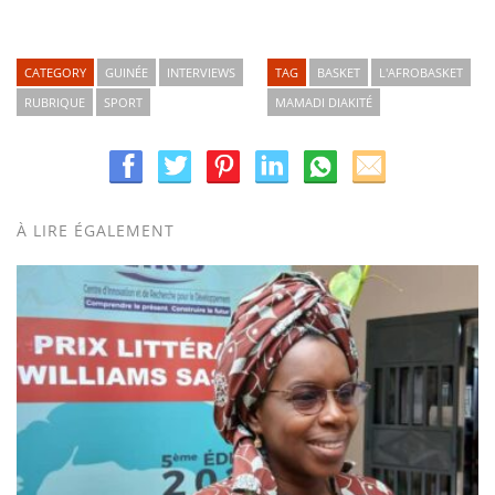
CATEGORY
GUINÉE
INTERVIEWS
TAG
BASKET
L'AFROBASKET
RUBRIQUE
SPORT
MAMADI DIAKITÉ
À LIRE ÉGALEMENT