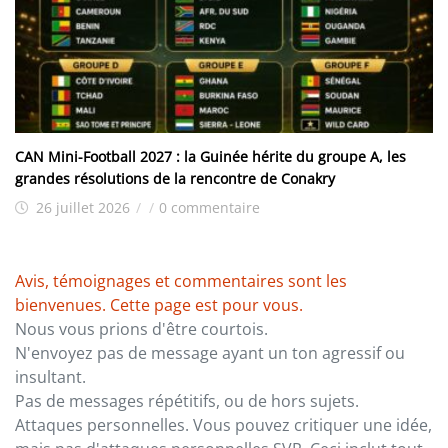
CAN Mini-Football 2027 : la Guinée hérite du groupe A, les
grandes résolutions de la rencontre de Conakry
26 juillet 2026
/
/
0 commentaire
Avis, témoignages et commentaires sont les
bienvenues. Cette page est pour vous.
Nous vous prions d'être courtois.
N'envoyez pas de message ayant un ton agressif ou
insultant.
Pas de messages répétitifs, ou de hors sujets.
Attaques personnelles. Vous pouvez critiquer une idée,