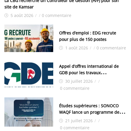
La CBG recherche un Contrôleur de Gestion (H/F) pour son
site de Kamsar
5 août 2026
/
/
0 commentaire
Offres d’emploi : EDG recrute
pour plus de 150 postes
1 août 2026
/
/
0 commentaire
Appel d’offres international de
GDB pour les travaux
d’aménagement de la zone
30 juillet 2026
/
/
industrielle de FANDJE (PAZIF)
0 commentaire
Études supérieures : SONOCO
WAQF lance un programme de
bourses pour la Malaisie
21 juillet 2026
/
/
0 commentaire