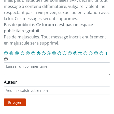
mais pas d'attaques personnelles SVP. Ceci inclut tout
message à contenu diffamatoire, vulgaire, violent, ne
respectant pas la vie privée, sexuel ou en violation avec
la loi. Ces messages seront supprimés.
Pas de publicité. Ce forum n'est pas un espace
publicitaire gratuit.
Pas de majuscules. Tout message inscrit entièrement
en majuscule sera supprimé.
😊
😁
😂
😍
☹️
😎
🤓
🥺
😘
😅
🧐
😇
😌
🤩
🤯
😒
😐
😳
😔
🌷
😊
Auteur
Envoyer