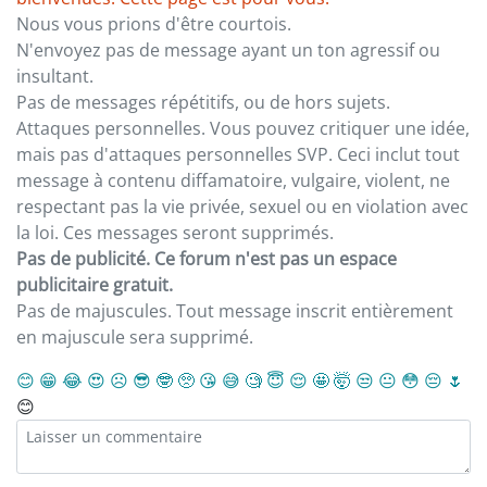
Nous vous prions d'être courtois.
N'envoyez pas de message ayant un ton agressif ou
insultant.
Pas de messages répétitifs, ou de hors sujets.
Attaques personnelles. Vous pouvez critiquer une idée,
mais pas d'attaques personnelles SVP. Ceci inclut tout
message à contenu diffamatoire, vulgaire, violent, ne
respectant pas la vie privée, sexuel ou en violation avec
la loi. Ces messages seront supprimés.
Pas de publicité. Ce forum n'est pas un espace
publicitaire gratuit.
Pas de majuscules. Tout message inscrit entièrement
en majuscule sera supprimé.
😊
😁
😂
😍
☹️
😎
🤓
🥺
😘
😅
🧐
😇
😌
🤩
🤯
😒
😐
😳
😔
🌷
😊