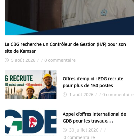
La CBG recherche un Contrôleur de Gestion (H/F) pour son
site de Kamsar
5 août 2026
/
/
0 commentaire
Offres d’emploi : EDG recrute
pour plus de 150 postes
1 août 2026
/
/
0 commentaire
Appel d’offres international de
GDB pour les travaux
d’aménagement de la zone
30 juillet 2026
/
/
industrielle de FANDJE (PAZIF)
0 commentaire