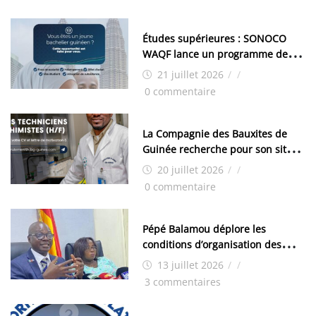
Études supérieures : SONOCO
WAQF lance un programme de
bourses pour la Malaisie
21 juillet 2026
/
/
0 commentaire
La Compagnie des Bauxites de
Guinée recherche pour son site
de Kamsar des techniciens
20 juillet 2026
/
/
chimistes (H/F)
0 commentaire
Pépé Balamou déplore les
conditions d’organisation des
examens nationaux : « Si ce sont
13 juillet 2026
/
/
les élections, on trouve tous les
3 commentaires
moyens logistiques »