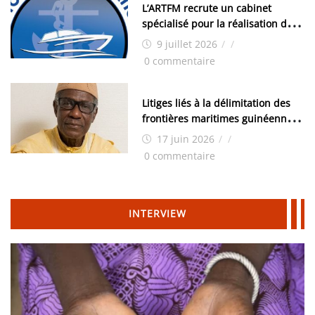
L’ARTFM recrute un cabinet
spécialisé pour la réalisation des
études techniques
9 juillet 2026
/
/
0 commentaire
Litiges liés à la délimitation des
frontières maritimes guinéennes:
Idrissa Chérif écrit au ministre
17 juin 2026
/
/
des Hydrocarbures
0 commentaire
INTERVIEW