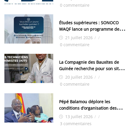
industrielle de FANDJE (PAZIF)
0 commentaire
Études supérieures : SONOCO
WAQF lance un programme de
bourses pour la Malaisie
21 juillet 2026
/
/
0 commentaire
La Compagnie des Bauxites de
Guinée recherche pour son site
de Kamsar des techniciens
20 juillet 2026
/
/
chimistes (H/F)
0 commentaire
Pépé Balamou déplore les
conditions d’organisation des
examens nationaux : « Si ce sont
13 juillet 2026
/
/
les élections, on trouve tous les
3 commentaires
moyens logistiques »