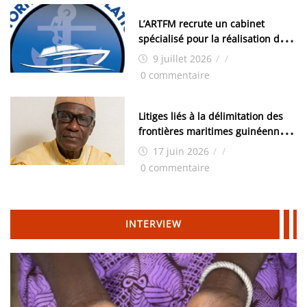
L’ARTFM recrute un cabinet
spécialisé pour la réalisation des
études techniques
9 juillet 2026
/
/
0 commentaire
Litiges liés à la délimitation des
frontières maritimes guinéennes:
Idrissa Chérif écrit au ministre
17 juin 2026
/
/
des Hydrocarbures
0 commentaire
INTERVIEW