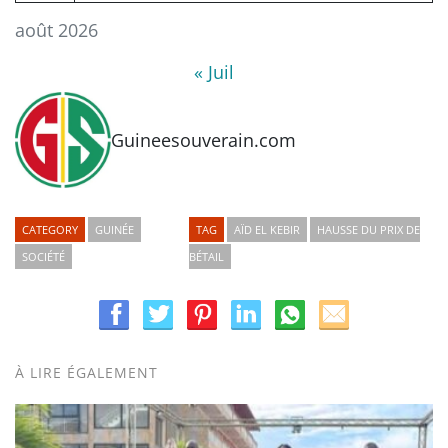
août 2026
« Juil
Guineesouverain.com
CATEGORY
GUINÉE
TAG
AÏD EL KEBIR
HAUSSE DU PRIX DE
SOCIÉTÉ
BÉTAIL
À LIRE ÉGALEMENT