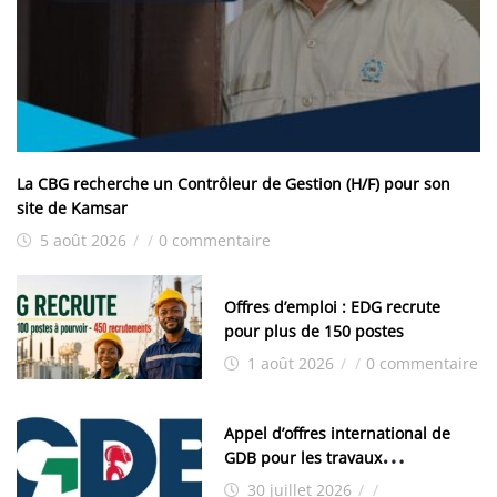
La CBG recherche un Contrôleur de Gestion (H/F) pour son
site de Kamsar
5 août 2026
/
/
0 commentaire
Offres d’emploi : EDG recrute
pour plus de 150 postes
1 août 2026
/
/
0 commentaire
Appel d’offres international de
GDB pour les travaux
d’aménagement de la zone
30 juillet 2026
/
/