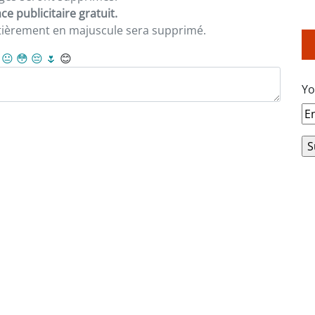
e publicitaire gratuit.
ntièrement en majuscule sera supprimé.
😐
😳
😔
🌷
😊
Yo