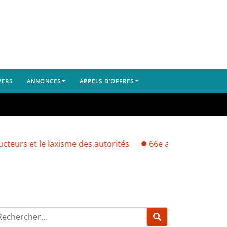
VERS
ANNONCES
APPELS D’OFFRES
 le laxisme des autorités
66e anniversaire de l’indép