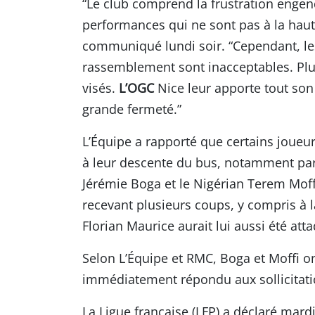
“Le club comprend la frustration engend
performances qui ne sont pas à la haut
communiqué lundi soir. “Cependant, les 
rassemblement sont inacceptables. Plus
visés.
L’OGC
Nice leur apporte tout son
grande fermeté.”
L’Équipe a rapporté que certains joueur
à leur descente du bus, notamment par 
Jérémie Boga et le Nigérian Terem Moff
recevant plusieurs coups, y compris à la 
Florian Maurice aurait lui aussi été att
Selon L’Équipe et RMC, Boga et Moffi on
immédiatement répondu aux sollicitatio
La Ligue française (LFP) a déclaré mard