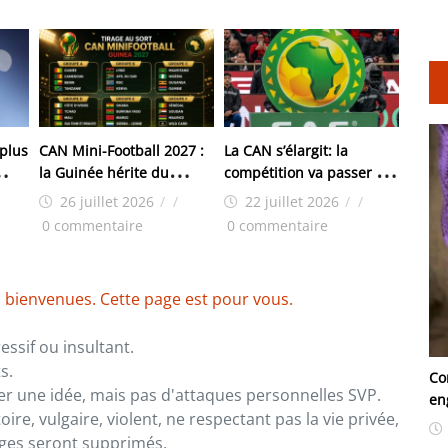
 plus
CAN Mini-Football 2027 :
La CAN s’élargit: la
la Guinée hérite du
compétition va passer de
groupe A, les grandes
24 à 28 equipes
26 juillet 2026
/
/
22 juillet 2026
/
/
résolutions de la
0 commentaire
0 commentaire
rencontre de Conakry
 bienvenues. Cette page est pour vous.
ssif ou insultant.
s.
Co
er une idée, mais pas d'attaques personnelles SVP.
en
re, vulgaire, violent, ne respectant pas la vie privée,
sages seront supprimés.