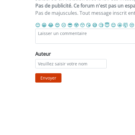
Pas de publicité. Ce forum n'est pas un espac
Pas de majuscules. Tout message inscrit e
😊
😁
😂
😍
☹️
😎
🤓
🥺
😘
😅
🧐
😇
😌
🤩
🤯
😒
Auteur
Envoyer