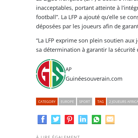
inacceptables, portant atteinte à l’inté
football”. La LFP a ajouté qu’elle se cons
déposées par les joueurs afin de garan
“La LFP exprime son plein soutien aux j
sa détermination à garantir la sécurité 
AP
Guinéesouverain.com
CATEGORY
EUROPE
SPORT
TAG
2 JOUEURS AFRIC
À LIRE ÉGALEMENT