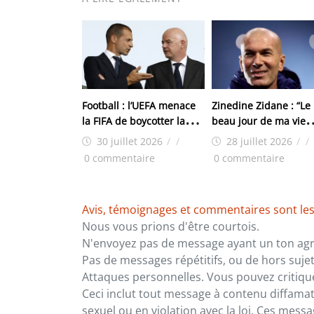
Football : l’UEFA menace
Zinedine Zidane : “Le
la FIFA de boycotter la
beau jour de ma vie
Coupe du Monde
d’entraîneur”
30 juillet 2026
/
/
28 juillet 2026
/
/
0 commentaire
0 commentaire
Avis, témoignages et commentaires sont les
Nous vous prions d'être courtois.
N'envoyez pas de message ayant un ton agre
Pas de messages répétitifs, ou de hors sujet
Attaques personnelles. Vous pouvez critiqu
Ceci inclut tout message à contenu diffamatoi
sexuel ou en violation avec la loi. Ces mes