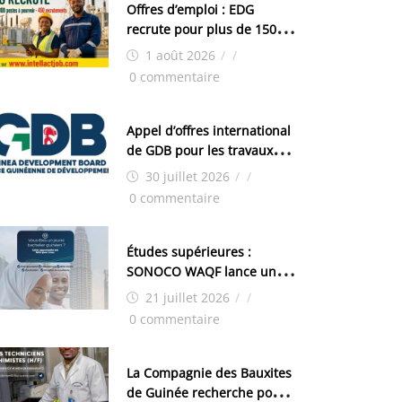
Offres d’emploi : EDG
recrute pour plus de 150
postes
1 août 2026
/
/
0 commentaire
Appel d’offres international
de GDB pour les travaux
d’aménagement de la zone
30 juillet 2026
/
/
industrielle de FANDJE
0 commentaire
(PAZIF)
Études supérieures :
SONOCO WAQF lance un
programme de bourses
21 juillet 2026
/
/
pour la Malaisie
0 commentaire
La Compagnie des Bauxites
de Guinée recherche pour