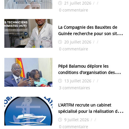
bourses pour la Malaisie
21 juillet 2026
/
/
0 commentaire
La Compagnie des Bauxites de
Guinée recherche pour son site
de Kamsar des techniciens
20 juillet 2026
/
/
chimistes (H/F)
0 commentaire
Pépé Balamou déplore les
conditions d’organisation des
examens nationaux : « Si ce sont
13 juillet 2026
/
/
les élections, on trouve tous les
3 commentaires
moyens logistiques »
L’ARTFM recrute un cabinet
spécialisé pour la réalisation des
études techniques
9 juillet 2026
/
/
0 commentaire