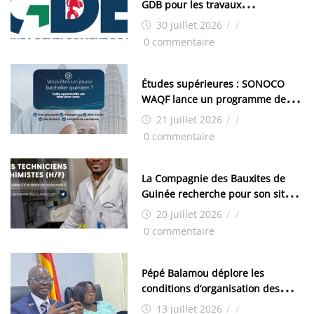
GDB pour les travaux
d’aménagement de la zone
30 juillet 2026
/
/
industrielle de FANDJE (PAZIF)
0 commentaire
Études supérieures : SONOCO
WAQF lance un programme de
bourses pour la Malaisie
21 juillet 2026
/
/
0 commentaire
La Compagnie des Bauxites de
Guinée recherche pour son site
de Kamsar des techniciens
20 juillet 2026
/
/
chimistes (H/F)
0 commentaire
Pépé Balamou déplore les
conditions d’organisation des
examens nationaux : « Si ce sont
13 juillet 2026
/
/