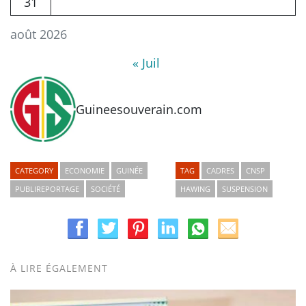
31
août 2026
« Juil
Guineesouverain.com
CATEGORY
ECONOMIE
GUINÉE
TAG
CADRES
CNSP
PUBLIREPORTAGE
SOCIÉTÉ
HAWING
SUSPENSION
À LIRE ÉGALEMENT