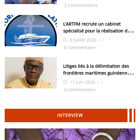
les élections, on trouve tous les
3 commentaires
moyens logistiques »
L’ARTFM recrute un cabinet
spécialisé pour la réalisation des
études techniques
9 juillet 2026
/
/
0 commentaire
Litiges liés à la délimitation des
frontières maritimes guinéennes:
Idrissa Chérif écrit au ministre
17 juin 2026
/
/
des Hydrocarbures
0 commentaire
INTERVIEW