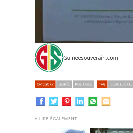
Guineesouverain.com
CATEGORY
GUINÉE
POLITIQUE
TAG
BLOC LIBÉRAL
À LIRE ÉGALEMENT