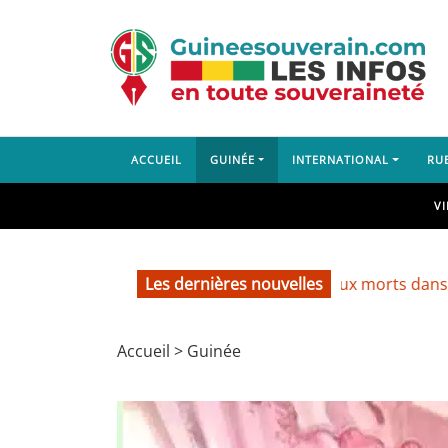
ACCUEIL
GUINÉE
INTERNATIONAL
RU
V
Les dernières nouvelles
Lambanyi : deux morts dans un acciden
Accueil
>
Guinée