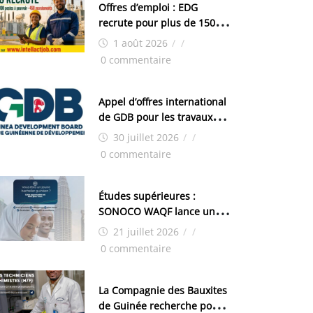
Offres d’emploi : EDG
recrute pour plus de 150
postes
1 août 2026
/
/
0 commentaire
Appel d’offres international
de GDB pour les travaux
d’aménagement de la zone
30 juillet 2026
/
/
industrielle de FANDJE
0 commentaire
(PAZIF)
Études supérieures :
SONOCO WAQF lance un
programme de bourses
21 juillet 2026
/
/
pour la Malaisie
0 commentaire
La Compagnie des Bauxites
de Guinée recherche pour