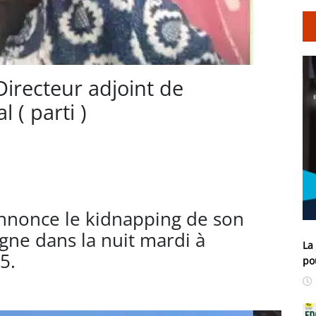
irecteur adjoint de
 ( parti )
 annonce le kidnapping de son
gne dans la nuit mardi à
La
5.
po