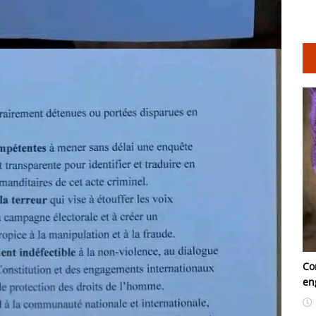
Co
en