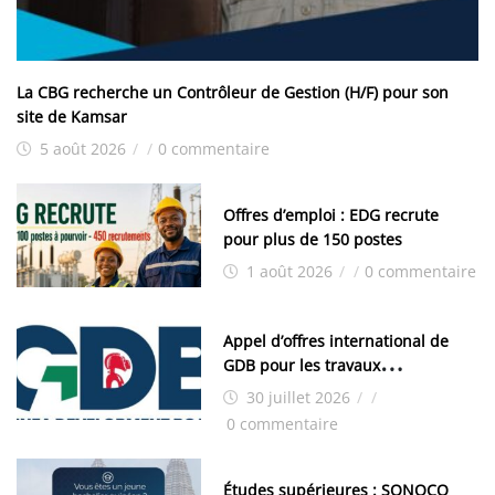
La CBG recherche un Contrôleur de Gestion (H/F) pour son
site de Kamsar
5 août 2026
/
/
0 commentaire
Offres d’emploi : EDG recrute
pour plus de 150 postes
1 août 2026
/
/
0 commentaire
Appel d’offres international de
GDB pour les travaux
d’aménagement de la zone
30 juillet 2026
/
/
industrielle de FANDJE (PAZIF)
0 commentaire
Études supérieures : SONOCO