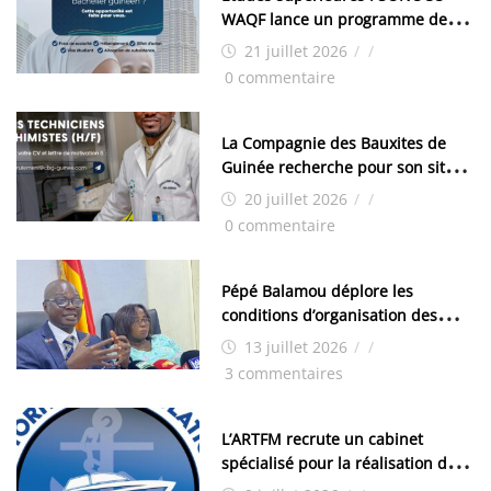
WAQF lance un programme de
bourses pour la Malaisie
21 juillet 2026
/
/
0 commentaire
La Compagnie des Bauxites de
Guinée recherche pour son site
de Kamsar des techniciens
20 juillet 2026
/
/
chimistes (H/F)
0 commentaire
Pépé Balamou déplore les
conditions d’organisation des
examens nationaux : « Si ce sont
13 juillet 2026
/
/
les élections, on trouve tous les
3 commentaires
moyens logistiques »
L’ARTFM recrute un cabinet
spécialisé pour la réalisation des
études techniques