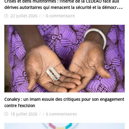
Crises et défis multiformes : l’inertie de la CEDEAO face aux
dérives autoritaires qui menacent la sécurité et la démocratie
dans la sous-région
22 juillet 2026
/
/
0 commentaire
Conakry : un imam essuie des critiques pour son engagement
contre l’excision
18 juillet 2026
/
/
6 commentaires