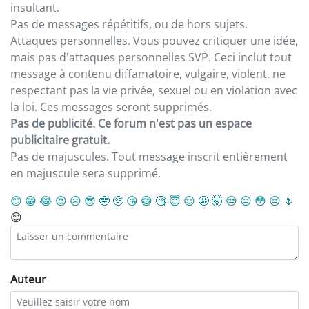
insultant.
Pas de messages répétitifs, ou de hors sujets.
Attaques personnelles. Vous pouvez critiquer une idée,
mais pas d'attaques personnelles SVP. Ceci inclut tout
message à contenu diffamatoire, vulgaire, violent, ne
respectant pas la vie privée, sexuel ou en violation avec
la loi. Ces messages seront supprimés.
Pas de publicité. Ce forum n'est pas un espace
publicitaire gratuit.
Pas de majuscules. Tout message inscrit entièrement
en majuscule sera supprimé.
😊
😁
😂
😍
☹️
😎
🤓
🥺
😘
😅
🧐
😇
😌
🤩
🤯
😒
😐
😳
😔
🌷
😊
Auteur