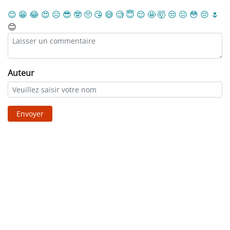
😊
😁
😂
😍
☹️
😎
🤓
🥺
😘
😅
🧐
😇
😌
🤩
🤯
😒
😐
😳
😔
🌷
😊
Auteur
Envoyer