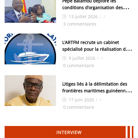
Pépé Balamou déplore les
conditions d’organisation des
examens nationaux : « Si ce sont
13 juillet 2026
/
/
les élections, on trouve tous les
3 commentaires
moyens logistiques »
L’ARTFM recrute un cabinet
spécialisé pour la réalisation des
études techniques
9 juillet 2026
/
/
0 commentaire
Litiges liés à la délimitation des
frontières maritimes guinéennes:
Idrissa Chérif écrit au ministre
17 juin 2026
/
/
des Hydrocarbures
0 commentaire
INTERVIEW