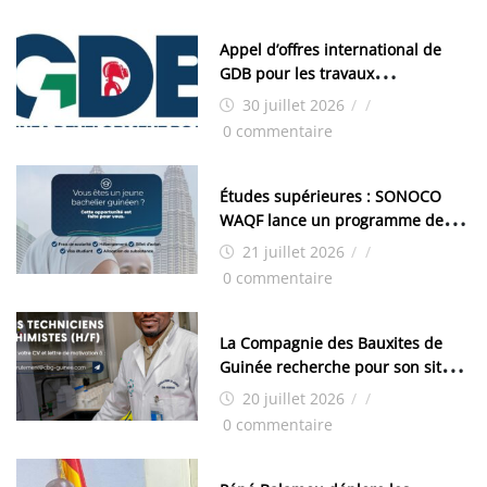
Appel d’offres international de
GDB pour les travaux
d’aménagement de la zone
30 juillet 2026
/
/
industrielle de FANDJE (PAZIF)
0 commentaire
Études supérieures : SONOCO
WAQF lance un programme de
bourses pour la Malaisie
21 juillet 2026
/
/
0 commentaire
La Compagnie des Bauxites de
Guinée recherche pour son site
de Kamsar des techniciens
20 juillet 2026
/
/
chimistes (H/F)
0 commentaire