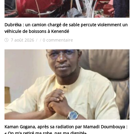
Dubréka : un camion chargé de sable percute violemment un
véhicule de boissons à Kenendé
7 août 2026
/
/
0 commentaire
Kaman Gogana, après sa radiation par Mamadi Doumbouya :
« On m’a retiré ma robe, pas ma dignité»