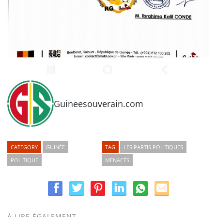
Guineesouverain.com
CATEGORY
GUINÉE
TAG
LES PARTIS POLITIQUES
POLITIQUE
MENACÉS
À LIRE ÉGALEMENT