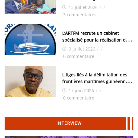
examens nationaux : « Si ce sont
13 juillet 2026
/
/
les élections, on trouve tous les
3 commentaires
moyens logistiques »
L’ARTFM recrute un cabinet
spécialisé pour la réalisation des
études techniques
9 juillet 2026
/
/
0 commentaire
Litiges liés à la délimitation des
frontières maritimes guinéennes:
Idrissa Chérif écrit au ministre
17 juin 2026
/
/
des Hydrocarbures
0 commentaire
INTERVIEW