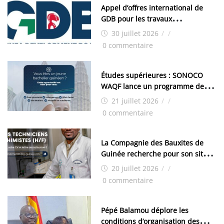
Appel d’offres international de
GDB pour les travaux
d’aménagement de la zone
30 juillet 2026
/
/
industrielle de FANDJE (PAZIF)
0 commentaire
Études supérieures : SONOCO
WAQF lance un programme de
bourses pour la Malaisie
21 juillet 2026
/
/
0 commentaire
La Compagnie des Bauxites de
Guinée recherche pour son site
de Kamsar des techniciens
20 juillet 2026
/
/
chimistes (H/F)
0 commentaire
Pépé Balamou déplore les
conditions d’organisation des