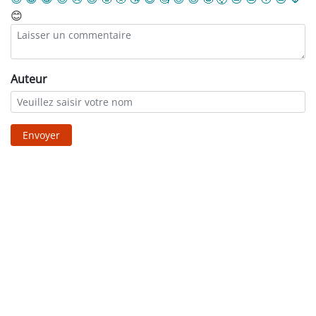
😊
Auteur
Envoyer