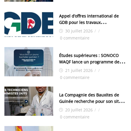
Appel d’offres international de
GDB pour les travaux
d’aménagement de la zone
30 juillet 2026
/
/
industrielle de FANDJE (PAZIF)
0 commentaire
Études supérieures : SONOCO
WAQF lance un programme de
bourses pour la Malaisie
21 juillet 2026
/
/
0 commentaire
La Compagnie des Bauxites de
Guinée recherche pour son site
de Kamsar des techniciens
20 juillet 2026
/
/
chimistes (H/F)
0 commentaire