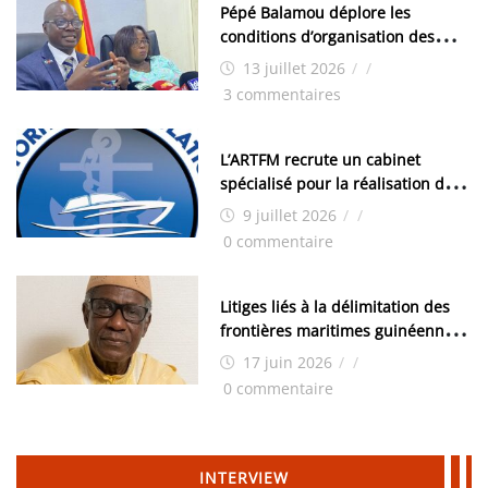
Pépé Balamou déplore les
conditions d’organisation des
examens nationaux : « Si ce sont
13 juillet 2026
/
/
les élections, on trouve tous les
3 commentaires
moyens logistiques »
L’ARTFM recrute un cabinet
spécialisé pour la réalisation des
études techniques
9 juillet 2026
/
/
0 commentaire
Litiges liés à la délimitation des
frontières maritimes guinéennes:
Idrissa Chérif écrit au ministre
17 juin 2026
/
/
des Hydrocarbures
0 commentaire
INTERVIEW